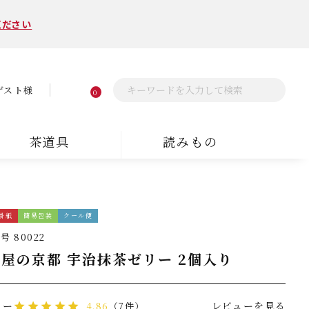
ください
ゲスト様
0
茶道具
読みもの
掛紙
簡易包装
クール便
番号
80022
屋の京都 宇治抹茶ゼリー 2個入り
ュー
レビューを見る
4.86
（7件）