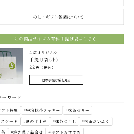
のし・ギフト包装について
この商品サイズの有料手提げ袋はこちら
当店オリジナル
手提げ袋(小)
22
円（税込）
他の手提げ袋を見る
キーワード
ギフト特集
宇治抹茶クッキー
抹茶ゼリー
ーズケーキ
夏の手土産
抹茶づくし
抹茶だいふく
紅茶
焼き菓子詰合せ
ギフトおすすめ