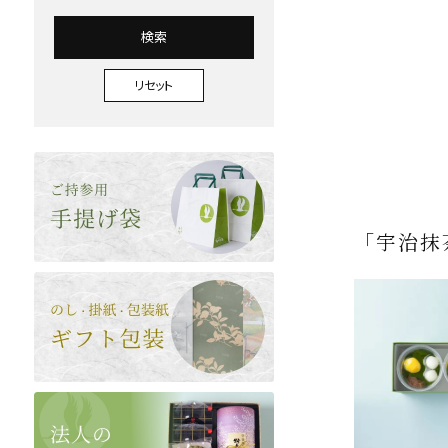
検索
リセット
「宇治抹