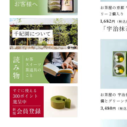
お茶屋の京都 
リー 2個入り
1,682
税込
「宇治抹
お茶屋の 宇治
個とグリーン
3,480
税込