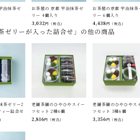
宇治抹茶ゼ
お茶屋の 京都 宇治抹茶ゼ
お茶屋の京都 宇治抹茶
リー 4個入り
リー 6個入り
3,032
4,438
税込
税込
茶ゼリーが入った詰合せ」の他の商品
抹茶ゼリー2
老舗茶舗のひやひやスイー
老舗茶舗のひやひやス
ティー詰合せ
ツセット 2種6個
ツセット 3種6個
2,816
3,356
税込
税込