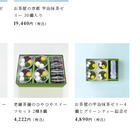
ゼ
お茶屋の京都 宇治抹茶ゼ
リー 30個入り
19,440
税込
イー
老舗茶舗のひやひやスイー
お茶屋の宇治抹茶ゼリー4
ツセット 2種8個
個とグリーンティー詰合せ
4,222
4,890
税込
税込