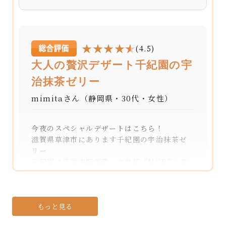
(4.5)
大人の贅沢デザート千紀園の宇
治抹茶ゼリー
mimitaさん（静岡県・30代・女性）
今夜のスペシャルデザートはこちら！
滋賀県草津市にあります千紀園の宇治抹茶ゼ
リー
千紀園は江戸末期創業、女性誌『MORE』や
『日経新聞』『本当にうまいお取り寄せグル
メ』など多数メディアでも紹介される人気店
煎茶や抹茶などの茶葉だけでなく、お茶を使
ったスイーツや食品、茶道具なども取り扱う、
もっと見る
老舗のお茶屋さんです。