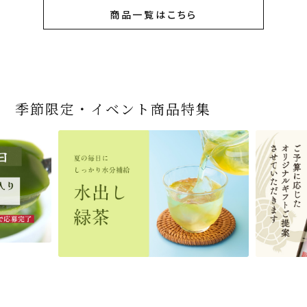
商品一覧はこちら
季節限定・イベント商品特集
宇治抹茶だいふく 和
緑茶ティーパック（セ
宇治抹茶そば3袋・そ
老舗茶舗の宇治抹茶
茶道具 帛紗 ふくさ 無
お茶屋の京都 宇治抹
ありがとう メッセージ
宇治抹茶そば２袋・そ
宇治抹茶焼き菓子詰
茶道具 扇子（せんす）
近江米と日本酒の「み
【季節限定】水出し緑
【送料込み】宇治抹茶
老舗茶舗のひやひやス
茶道具 抹茶茶碗（まっ
三盆仕立て 6個入
ンパックシリーズ） 5g
ばつゆ6袋（6人前）セ
かすていらと宇治冠煎
地 正絹帛紗 7匁(もん
茶サンド 3個入
付き緑茶ティーバッグ
ばつゆ４袋（４人前）
合せ 12個入
扇子 利休百首 白竹 6
ずかがみ」パウンドケ
茶詰合せ 気軽に愉し
そば160ｇ×2袋（4人
イーツセット 3種6個
ちゃちゃわん） 刷毛目
×50袋
ット 化粧箱（カート
茶の詰合せ
め) (朱・赤・紫) (ポス
4g×2包
竹かごセット
～抹茶づくし～
寸
ーキ（カット）-単品-
むセット
前）＋特撰そばつゆ4
茶碗 前田 瑞雲
ン/ギフトボックス）
ト便対応可)
個（ポスト便）
2,592
4,112
1,743
4,511
540
3,356
(税込)
(税込)
(税込)
(税込)
(税込)
(税込)
864
3,032
4,730
410
2,278
1,716
1,420
2,028
4,290
(税込)
(税込)
(税込)
(税込)
(税込)
(税込)
(税込)
(税込)
(税込)
商品一覧はこちら
商品一覧はこちら
商品一覧はこちら
商品一覧はこちら
商品一覧はこちら