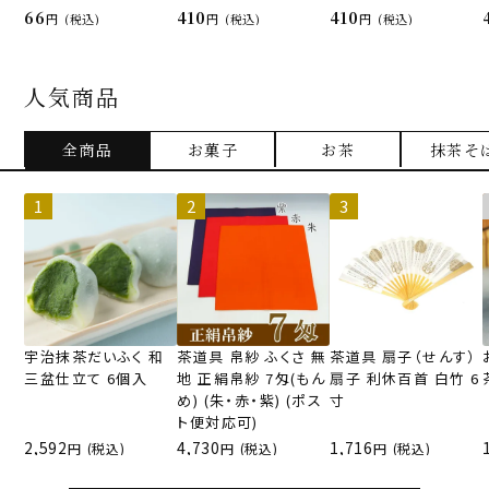
66
410
410
(税込)
(税込)
(税込)
人気商品
全商品
お菓子
お茶
抹茶そ
宇治抹茶だいふく 和
茶道具 帛紗 ふくさ 無
茶道具 扇子（せんす）
三盆仕立て 6個入
地 正絹帛紗 7匁(もん
扇子 利休百首 白竹 6
め) (朱・赤・紫) (ポス
寸
ト便対応可)
2,592
4,730
1,716
(税込)
(税込)
(税込)