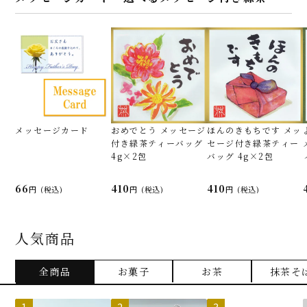
メッセージカード
おめでとう メッセージ
ほんのきもちです メッ
付き緑茶ティーバッグ
セージ付き緑茶ティー
4g×2包
バッグ 4g×2包
66
410
410
(税込)
(税込)
(税込)
人気商品
全商品
お菓子
お茶
抹茶そ