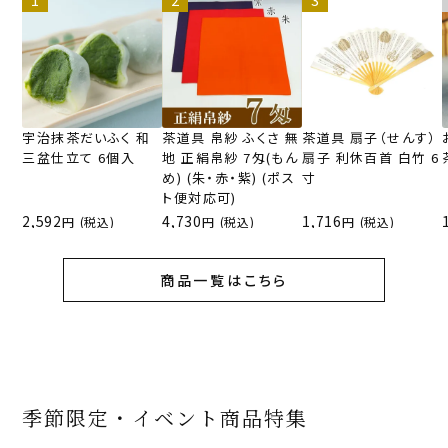
宇治抹茶だいふく 和
茶道具 帛紗 ふくさ 無
茶道具 扇子（せんす）
三盆仕立て 6個入
地 正絹帛紗 7匁(もん
扇子 利休百首 白竹 6
め) (朱・赤・紫) (ポス
寸
ト便対応可)
2,592
4,730
1,716
(税込)
(税込)
(税込)
商品一覧はこちら
季節限定・イベント商品特集