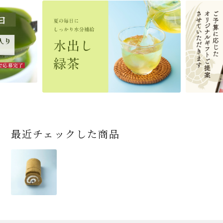
宇治抹茶だいふく 和
緑茶ティーパック（セ
宇治抹茶そば3袋・そ
老舗茶舗の宇治抹茶
茶道具 帛紗 ふくさ 無
お茶屋の京都 宇治抹
ありがとう メッセージ
宇治抹茶そば２袋・そ
宇治抹茶焼き菓子詰
茶道具 扇子（せんす）
近江米と日本酒の「み
【季節限定】水出し緑
【送料込み】宇治抹茶
老舗茶舗のひやひやス
茶道具 抹茶茶碗（まっ
三盆仕立て 6個入
ンパックシリーズ） 5g
ばつゆ6袋（6人前）セ
かすていらと宇治冠煎
地 正絹帛紗 7匁(もん
茶サンド 3個入
付き緑茶ティーバッグ
ばつゆ４袋（４人前）
合せ 12個入
扇子 利休百首 白竹 6
ずかがみ」パウンドケ
茶詰合せ 気軽に愉し
そば160ｇ×2袋（4人
イーツセット 3種6個
ちゃちゃわん） 刷毛目
×50袋
ット 化粧箱（カート
茶の詰合せ
め) (朱・赤・紫) (ポス
4g×2包
竹かごセット
～抹茶づくし～
寸
ーキ（カット）-単品-
むセット
前）＋特撰そばつゆ4
茶碗 前田 瑞雲
ン/ギフトボックス）
ト便対応可)
個（ポスト便）
2,592
4,112
1,743
4,511
540
3,356
(税込)
(税込)
(税込)
(税込)
(税込)
(税込)
864
3,032
4,730
410
2,278
1,716
1,420
2,028
4,290
(税込)
(税込)
(税込)
(税込)
(税込)
(税込)
(税込)
(税込)
(税込)
商品一覧はこちら
商品一覧はこちら
商品一覧はこちら
商品一覧はこちら
商品一覧はこちら
最近チェックした商品