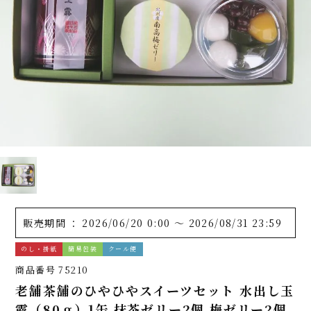
販売期間
2026/06/20 0:00
〜
2026/08/31 23:59
のし・掛紙
簡易包装
クール便
商品番号
75210
老舗茶舗のひやひやスイーツセット 水出し玉
露（80ｇ）1缶 抹茶ゼリー2個 梅ゼリー2個