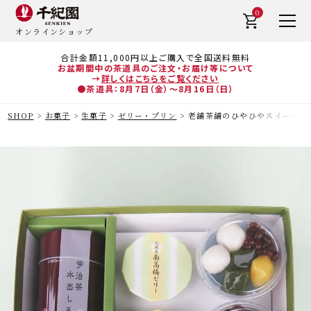
0
オンラインショップ
合計金額11,000円以上ご購入で全国送料無料
お盆期間中の茶道具のご注文・お届け等について
→
詳しくはこちらをご覧ください
●茶道具：8月7日（金）～8月16日（日）
SHOP
お菓子
生菓子
ゼリー・プリン
老舗茶舗のひやひやスイーツセッ