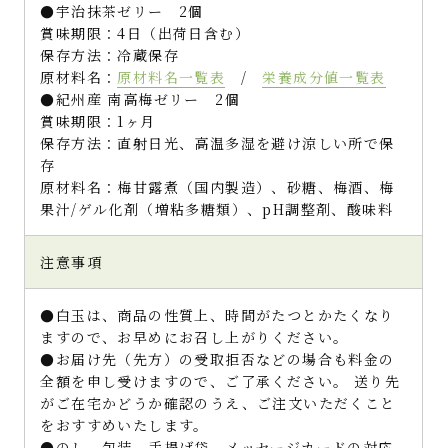
●宇治抹茶ゼリー 2個
賞味期限：4日（出荷日含む）
保存方法：冷蔵保存
原材料名：
原材料名一覧表
/
栄養成分値一覧表
●紀州産 南高梅ゼリー 2個
賞味期限：1ヶ月
保存方法：直射日光、高温多湿を避け涼しい所で保
存
原材料名：梅甘露煮（国内製造）、砂糖、梅酒、梅
果汁/ゲル化剤（増粘多糖類）、pH調整剤、酸味料
注意事項
●白玉は、商品の性質上、時間がたつとかたくなり
ますので、お早めにお召し上がりください。
●お届け先（先方）の受取拒否などの場合も料金の
全額を申し受けますので、ご了承ください。 送り先
がご在宅かどうか確認のうえ、ご注文いただくこと
をおすすめいたします。
●のし、包装、手提げ袋、メッセージカードの対応