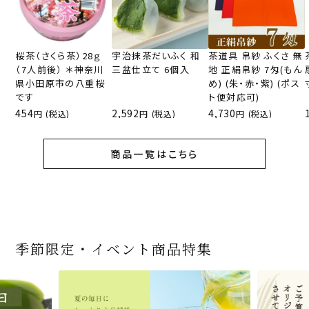
桜茶（さくら茶）28ｇ
宇治抹茶だいふく 和
茶道具 帛紗 ふくさ 無
（7人前後） ＊神奈川
三盆仕立て 6個入
地 正絹帛紗 7匁(もん
県小田原市の八重桜
め) (朱・赤・紫) (ポス
です
ト便対応可)
454
2,592
4,730
(税込)
(税込)
(税込)
商品一覧はこちら
季節限定・イベント商品特集
宇治抹茶だいふく 和
桜茶（さくら茶）28ｇ
宇治抹茶そば3袋・そ
老舗茶舗の宇治抹茶
茶道具 帛紗 ふくさ 無
お茶屋の京都 宇治抹
『釜炒りむぎ茶』 10g
【送料込み】宇治抹茶
宇治抹茶焼き菓子詰
茶道具 扇子（せんす）
宇治抹茶 濃チーズケ
緑茶ティーパック（セ
宇治抹茶そば２袋・そ
老舗茶舗のひやひやス
おとなのお稽古セット
三盆仕立て 6個入
（7人前後） ＊神奈川
ばつゆ6袋（6人前）セ
かすていらと宇治冠煎
地 正絹帛紗 7匁(もん
茶サンド 3個入
×51p
そば160ｇ×2袋（4人
合せ 12個入
扇子 利休百首 白竹 6
ーキ 『抹茶まる』 1セ
ンパックシリーズ） 5g
ばつゆ４袋（４人前）
イーツセット 3種6個
女子用 裏千家 茶道具
県小田原市の八重桜
ット 化粧箱（カート
茶の詰合せ
め) (朱・赤・紫) (ポス
前）＋特撰そばつゆ4
～抹茶づくし～
寸
ット6個入
×50袋
竹かごセット