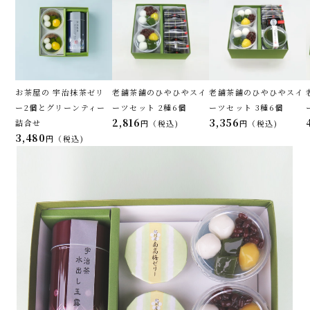
お茶屋の 宇治抹茶ゼリ
老舗茶舗のひやひやスイ
老舗茶舗のひやひやスイ
ー2個とグリーンティー
ーツセット 2種6個
ーツセット 3種6個
2,816
3,356
詰合せ
税込
税込
3,480
税込