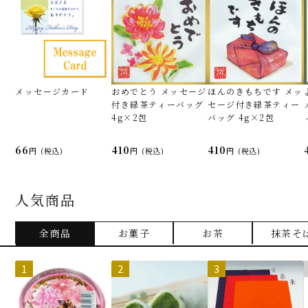
メッセージカード
おめでとう メッセージ
ほんのきもちです メッ
付き緑茶ティーバッグ
セージ付き緑茶ティー
4g×2包
バッグ 4g×2包
66
410
410
(税込)
(税込)
(税込)
人気商品
全商品
お菓子
お茶
抹茶そ