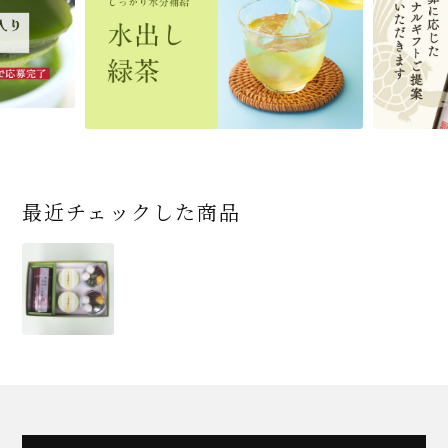
です
ン/ギフトボックス）
ト便対応可)
個（ポスト便）
2,592
1,743
3,240
(税込)
(税込)
(税込)
454
3,032
4,112
4,730
324
2,028
4,511
1,716
864
2,278
3,356
16,500
(税込)
(税込)
(税込)
(税込)
(税込)
(税込)
(税込)
(税込)
(税込)
(税込)
(税込)
(税込)
商品一覧はこちら
商品一覧はこちら
商品一覧はこちら
商品一覧はこちら
商品一覧はこちら
最近チェックした商品