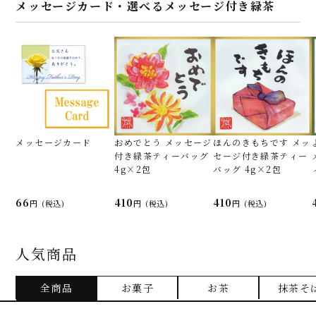
います。「京都 宇治抹茶トリュフ」は自分へ
メッセージカード・選べるメッセージ付き緑茶
のご褒美にもいいし、大切な方への贈り物に
も喜ばれる逸品です。
(5.0)
宇治抹茶の上品な旨みと香り、濃厚な
メッセージカード
おめでとう メッセージ
ほんのきもちです メッ
めらか
付き緑茶ティーバッグ
セージ付き緑茶ティー
4g×2包
バッグ 4g×2包
ユウケイママさん（福島県・40代・女性）
66
410
410
(税込)
(税込)
(税込)
日にち時間通りにクール便で届きました。
黒色のしっかりとした箱に６個抹茶トリュフ
が入っていました。真っ黒な箱に、真っ赤な
人気商品
細い優しい手触りのゴムがかかっていて、上
品で高級感のあると思いました。
全商品
お菓子
お茶
抹茶そ
箱を開けると、鮮やかでキレイな抹茶色のトリ
ュフが目に入ってきました。 ひと口食べてみ