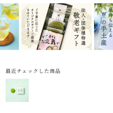
ンにも、買いたいと思いました。
宇治抹茶だいふく 和
緑茶ティーパック（セ
宇治抹茶そば3袋・そ
老舗茶舗の宇治抹茶
茶道具 帛紗 ふくさ 無
お茶屋の京都 宇治抹
ありがとう メッセージ
宇治抹茶そば２袋・そ
宇治抹茶焼き菓子詰
茶道具 扇子（せんす）
近江米と日本酒の「み
【季節限定】水出し緑
【送料込み】宇治抹茶
老舗茶舗のひやひやス
おとなのお稽古セット
三盆仕立て 6個入
ンパックシリーズ） 5g
ばつゆ6袋（6人前）セ
かすていらと宇治冠煎
地 正絹帛紗 7匁(もん
茶サンド 3個入
付き緑茶ティーバッグ
ばつゆ４袋（４人前）
合せ 12個入
扇子 利休百首 白竹 6
ずかがみ」パウンドケ
茶詰合せ 気軽に愉し
そば160ｇ×2袋（4人
イーツセット 3種6個
女子用 裏千家 茶道具
×50袋
ット 化粧箱（カート
茶の詰合せ
め) (朱・赤・紫) (ポス
4g×2包
竹かごセット
～抹茶づくし～
寸
ーキ（カット）-単品-
むセット
前）＋特撰そばつゆ4
ン/ギフトボックス）
ト便対応可)
個（ポスト便）
2,592
4,112
1,743
4,511
540
3,356
(税込)
(税込)
(税込)
(税込)
(税込)
(税込)
864
3,032
4,730
410
2,278
1,716
1,420
2,028
16,500
(税込)
(税込)
(税込)
(税込)
(税込)
(税込)
(税込)
(税込)
(税込)
(4.7)
商品一覧はこちら
商品一覧はこちら
くちどけ滑らか！濃厚宇治抹茶のトリ
商品一覧はこちら
商品一覧はこちら
商品一覧はこちら
ュフ
maridai827さん（東京都・30代・女性）
日時指定など、時間通りに届きました。
最近チェックした商品
梱包は小さな段ボールに、これでもか！とい
うほどの紙の緩衝材と、商品自体はプチプチ
に包まれていました。
そのおかげで商品は、破損などもなく無事に
手元に届きました。
商品のパッケージは、黒の箱に赤の紐がかけ
てあり極めてシンプルで、トリュフの上品さが
漂います