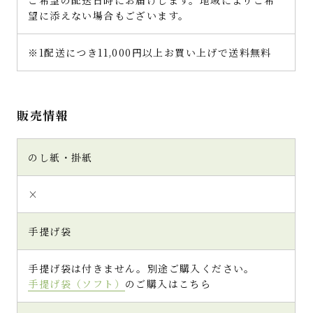
意外な組み合わせかと思いますがスッキリし
望に添えない場合もございます。
た辛口淡麗の日本酒とのペアリングも美味しか
ったです。日本酒の透明感が鮮やかな緑色の抹
※1配送につき11,000円以上お買い上げで送料無料
茶トリュフをより一層引き立てます。
自分へのご褒美としても購入したいお品です
が箱が上品なのでギフトに最適です。このご時
世なのでなかなかお会い出来ない方に送るの
販売情報
も良いと思います。 是非お買い求めいただき
たい一品です。
のし紙・掛紙
×
(4.9)
手提げ袋
抹茶の本当の魅力が味わえる絶品トリ
ュフ！
手提げ袋は付きません。別途ご購入ください。
ころころさんさん（島根県・40代・女性）
手提げ袋（ソフト）
のご購入はこちら