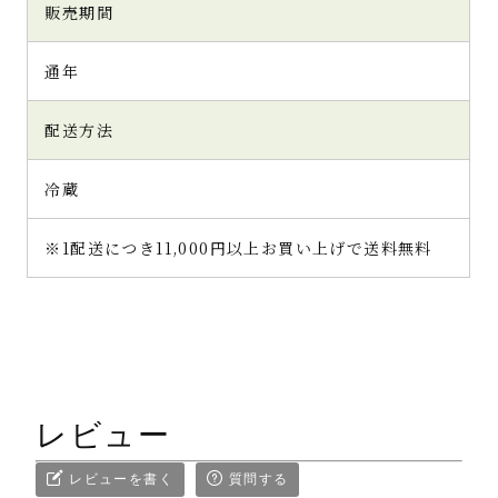
お店オリジナルのダンボールに入って冷蔵便で
販売期間
届きました。「京都 宇治抹茶トリュフ」は
プチプチの緩衝材に包まれ、箱のサイズは
通年
12.5×9×4cm。ちょうど手の平くらいの大き
さで、和紙貼りの丁寧な作りをしています。黒
地の化粧箱に赤い細ひもが映えてスタイリッシ
配送方法
ュ！
蓋はスッと開くというよりは、敢えて隙間な
冷蔵
くピッタリな具合で作られています。蓋とトリ
ュフの間には中敷きがあり、それを取ると抹
※1配送につき11,000円以上お買い上げで送料無料
茶色が美しいまあるい６個が現れましたよ。
配送状態などが良くないトリュフは表面のパ
ウダーが所々湿っていることがありますが、
千紀園さんのトリュフは６個全てが完璧！今
さっきコロコロと抹茶をまとわせたような雰
囲気です。
ひとつひとつを手作業で作っているので微妙
に大きさや形が異なり、１個の直径は3.5cm
レビュー
くらい。本気のお茶屋さんにしか作れないと
いう濃厚な抹茶トリュフのお味が楽しみです。
レビューを書く
質問する
それではいただきます！