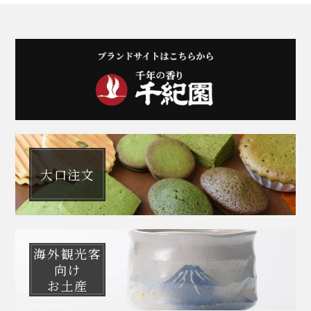
箱を開けると、包み紙の上（蓋との間）に鮮
やかな抹茶パウダーがあふれ出ていました。
それだけ抹茶の粒子が細かく繊細なんだと思
います。
そして包み紙を開くと、色鮮やかなトリュフ
がお目見えしました。この時点で香りと見た
目に期待が膨らみます。
冷蔵庫から15分ほど常温に出して、いただく
と抹茶の香りを感じれて、くちどけの滑らか
さも味わえるとのことでしたので、さっそく
15分ほど室温でいただくのをぐっと我慢しま
大口注文
した。
ホットミルクとの相性も◎とのことで、今回
はホットミルクといただきました。
まずいただく前に、トリュフに鼻を近づける
と、濃厚でお茶の風味豊かな香りに期待が膨
海外観光客
らみます。そして一口。
向け
！！！
お土産
衝撃が走りました。
きめ細やかな宇治抹茶の繊細なパウダーが舌