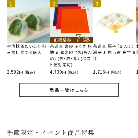
ると、宇治抹茶の上品な旨みと香りを感じま
した。石臼挽きによって精製した抹茶は、と
てもキメ細やかで繊細な口当たり、口どけで
した。
中の抹茶ガナッシュは、高級ベルギーチョコ
レートと生クリームの濃厚でなめらかでコク
がありました。ゆっくり、じっくりお口で溶
宇治抹茶だいふく 和
茶道具 帛紗 ふくさ 無
茶道具 扇子（せんす）
けて、ちょうど良い甘味で、抹茶の美味しい
三盆仕立て 6個入
地 正絹帛紗 7匁(もん
扇子 利休百首 白竹 6
め) (朱・赤・紫) (ポス
寸
苦みとのバランスがとても良いと思いまし
ト便対応可)
た。一粒でも満足感のある美味しさだけれ
2,592
4,730
1,716
ど、しつこくないので、もう一つ食べたくな
(税込)
(税込)
(税込)
る気持ちになりました。
コーヒーにも、紅茶にも、抹茶にも、緑茶に
商品一覧はこちら
も、ミルクにも合うと思いました。ワインの
お供にもなりそうです。
大切な方へのバレンタインや、抹茶好き、チョ
コレート好きな方にプレゼントしたいと思いま
した。
若い方にも、お年寄りにも、喜ばれるトリュ
季節限定・イベント商品特集
フだと思いました。自分へのご褒美バレンタイ