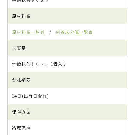
さに心まで満たされました。鼻に抜ける抹茶
の余韻とともに、最後の口どけまで目をつぶ
原材料名
って味わいたくなるような特別なトリュフ
で、贈り物はもちろん自分へのご褒美にもぜ
ひお取り寄せしたいです。日本茶やコーヒー、
原材料名一覧表
/
栄養成分値一覧表
紅茶、ホットミルクなどいろんな飲み物と相
性がいいので、家事や仕事の合間に好みの飲
内容量
み物とあわせて頂いたらほっと和みますね。
お茶を知り尽くした茶匠さんのこだわりが詰
まったプレミアムな抹茶トリュフ、ご馳走様で
宇治抹茶トリュフ 1個入り
した。
賞味期限
14日(出荷日含む)
(4.7)
保存方法
上品な宇治抹茶トリュフです♪
ごーるでんでんでんしーぷさん（滋賀県・
冷蔵保存
30代・女性）