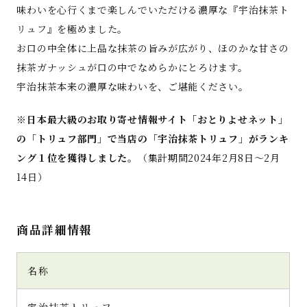
味わいを心行くまで楽しんでいただける濃厚な『宇治抹茶ト
で仕上げているので、味も香りもお色も抹茶
本来のものでお茶屋さんならではの抹茶スイ
リュフ』を極めました。
ーツです。これだけ抹茶を使っていると、その
お口の中全体に上品な抹茶の旨みが広がり、ほのかな甘さの
分苦みが立ってしまったり粉っぽさが出てし
抹茶ガナッシュが口の中でなめらかにとろけます。
まったりしそうですが、こちらは抹茶との絶
宇治抹茶本来の濃厚な味わいを、ご堪能ください。
妙なバランスを見極めながらベルギー産ホワ
イトチョコレートを贅沢に練り込んでいるの
で、ミルキーなコクやねっとり滑らかな口ど
※日本最大級のお取り寄せ情報サイト「おとりよせネット」
けといったトリュフならではの醍醐味も堪能
の「トリュフ部門」で当店の「宇治抹茶トリュフ」がランキ
でき、抹茶好きの方にもトリュフ好きの方にも
ング１位を獲得しました。
（集計期間2024年2月8日～2月
喜ばれると思います。やわらかいガナッシュに
14日）
パリッとしたホワイトチョコ層がアクセントに
なっており、食感でも楽しめる凝ったつくり
をしています。とても濃厚ですがべたつかず、
甘さよりも抹茶の風味が際立つ本格派なの
商品詳細情報
で、男性にも食べやすくバレンタインギフトに
もぴったりですね。
別の日、残業の疲れを癒そうとカットせずに
名称
丸ごと一粒頂いたところ、口どけとともに広
がる抹茶の風味とホワイトチョコの優しい甘
宇治抹茶トリュフ