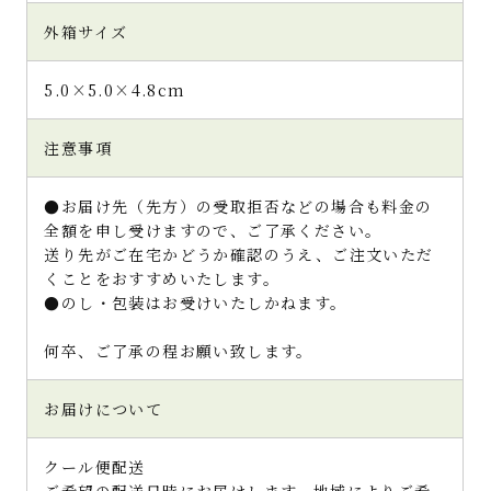
外箱サイズ
「老舗茶舗の宇治抹茶スイーツ」ということで
本格的だ！と期待、ワクワクが止まりません
5.0×5.0×4.8cm
でした。
届いた段ボールを開けると上品な無地の黒い
小箱がありそれに細い赤い紐がとめられてい
注意事項
ています。シンプルなデザインですが非常にな
おしゃれです。
●お届け先（先方）の受取拒否などの場合も料金の
箱を開けた瞬間、一粒一粒の鮮やかな緑色の
全額を申し受けますので、ご了承ください。
トリュフが目に飛び込み抹茶のいい香りがふ
送り先がご在宅かどうか確認のうえ、ご注文いただ
わっと広がり一気に抹茶の世界観に引き込ま
くことをおすすめいたします。
れます。
●のし・包装はお受けいたしかねます。
口に含むと抹茶の味をしっかりと感じ口当た
りがとてもなめらかです。一口で食べると口い
何卒、ご了承の程お願い致します。
っぱいに抹茶の味が広がりまるでお抹茶を飲
んでいるような気持ちにもなります。
抹茶が大好きな方には是非一口で食べること
お届けについて
をお勧めします！
抹茶の味を少しずつじっくりと味わいたい方
クール便配送
は半分カットもおすすめです♪
ご希望の配送日時にお届けします。地域によりご希