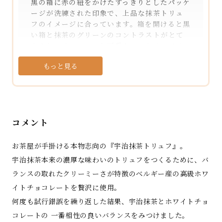
黒の箱に赤の紐をかけたすっきりとしたパッケ
ージが洗練された印象で、上品な抹茶トリュ
フのイメージに合っています。箱を開けると黒
い箱と抹茶のグリーンのコントラストがとて
もきれいで、コロンと可愛らしいトリュフは
予想していたより大ぶりなサイズ感でうれしく
もっと見る
なりました♪
冷蔵庫で保管後、食べる前に室温に戻しリモ
ートワーク中の休憩タイムに頂くことに。半
分にカットすると断面も鮮やかな緑色で、見
た目からも抹茶が贅沢に使われていることが
コメント
伝わってきます。抹茶ガナッシュの外側には薄
いホワイトチョコの層があり、表面には抹茶
パウダーを塗した抹茶尽くしのトリュフです。
お茶屋が手掛ける本物志向の『宇治抹茶トリュフ』。
口に入れると抹茶の旨みと香りが口いっぱい
宇治抹茶本来の濃厚な味わいのトリュフをつくるために、バ
に広がり、ほのかな苦みがホワイトチョコの
ランスの取れたクリーミーさが特徴のベルギー産の高級ホワ
まろやかな甘みとあいまってとても濃厚な味
イトチョコレートを贅沢に使用。
わいです。市販の抹茶チョコは、抹茶の風味が
物足りず残念な気持ちになることがあります
何度も試行錯誤を繰り返した結果、宇治抹茶とホワイトチョ
が、こちらのトリュフは石臼挽きした上質な
コレートの 一番相性の良いバランスをみつけました。
宇治抹茶を惜しみなく使用し、添加物不使用