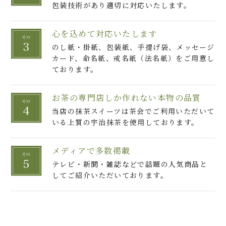
よりは旨味や甘味を感じ、豊かな香りととも
包装技術があり適切に対応いたします。
に深い味わいが楽しめますよね。そんなイメ
ージをスイーツに置き換えた時、このトリュフ
心を込めて対応いたします
にぴったり！ひと口で味わってしまうには惜
のし紙・掛紙、包装紙、手提げ袋、メッセージ
しいような、抹茶スイーツ好きを唸らせる極上
カード、命名紙、戒名紙（法名紙）をご用意し
な仕上がりです。
ております。
まろやかな宇治抹茶とクリーミーなベルギー
産高級ホワイトチョコが織りなす魅惑的な味
わいと口溶け。ほどよい甘さを堪能しながら、
お茶の専門店しか作れない本物の品質
抹茶パウダーのほろ苦さでスッと甘さが引い
当店の抹茶スイーツは茶会でご利用いただいて
ていくところも素敵です。
いる上質の宇治抹茶を使用しております。
老舗茶舗が伝統の石臼で挽いた高級宇治抹茶
を使用し、お茶のプロだから知るノウハウを
活かして本物の抹茶スイーツを作ったことが伝
メディアで多数掲載
わってきました。着色料や添加物は不使用、
テレビ・新聞・雑誌などで話題の人気商品と
鮮やかな緑色は上質な抹茶の証ですね。
してご紹介いただいております。
お店おすすめの室温15度でいただくと抹茶ト
リュフのポテンシャルが最高に楽しめますよ。
温度って大事！この味わいを知ってしまった
ら、千紀園さんの他の商品も気になってしま