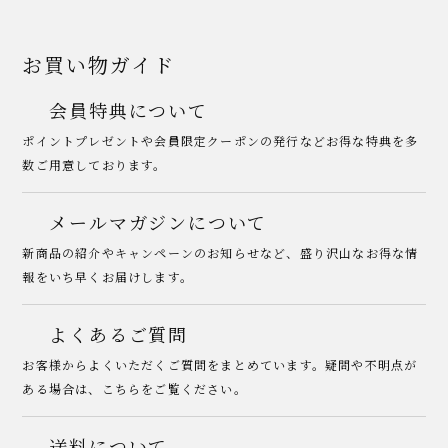
に乗りほろ苦さを感じ、その後にコーティング
してあるホワイトチョコの優しい甘味と、中
身の濃厚なお抹茶の味が後を追いかけます。
お買い物ガイド
そして滑らかな舌触りに、続けざまに驚きが
止まりません。
会員特典について
1粒をゆっくりと時間をかけて、堪能させてい
ポイントプレゼントや会員限定クーポンの発行などお得な特典を多
ただきました。
そして驚いたことがもう一つ。
数ご用意しております。
食べ終わった後のお口の中の余韻が、お茶席
でお抹茶を点てていただいた時と同じでし
メールマガジンについて
た。
一瞬、お茶を一服楽しんだのかな？と錯覚し
新商品の紹介やキャンペーンのお知らせなど、盛り沢山なお得な情
てしまうほどでした。
報をいち早くお届けします。
これは美味しい！！！
ぜひ大人の方に、お試しいただきたいです。
よくあるご質問
いつもはテレワーク中に欠かせないチョコレ
ートを、何粒もいただいてしまいますが、今
お客様からよくいただくご質問をまとめています。疑問や不明点が
回は1粒で満足でした。
ある場合は、こちらをご覧ください。
そしてホットミルクとの相性は抜群でした。
ご馳走さまでした。
送料について