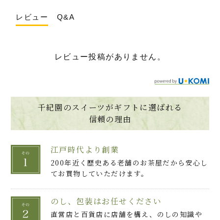
口元に近付けるだけでふわっと抹茶が香りま
レビュー
Q&A
すね。唇に抹茶が触れ、口の中にガナッシュ
が溶け出していく瞬間に「あっ」と感じまし
た。確かにこれは違う。「抹茶風」や「製菓
用の抹茶」ではなく、本物の高級抹茶で作ら
レビュー投稿がありません。
れたこだわりの抹茶スイーツということがわか
るんです。
きめ細やかな抹茶パウダーは風味豊かで、上
質さと旨味が感じられます。ガナッシュはなめ
らかな口溶けで、色からもわかるように抹茶
千紀園のスイーツがギフトに選ばれる
が贅沢なほどに濃厚！合わせているホワイト
信頼の理由
チョコと生クリームのコクとともに芳醇な味
わいです。これはうっとりするような美味し
江戸時代より創業
さ！
ガナッシュはホワイトチョコでコーティングさ
200年近く歴史ある老舗のお茶屋だから安心し
れ、この一層が薄いながらいいアクセントに
てお買物していただけます。
なっています。その上を抹茶パウダーがまぶさ
り、三層のトリュフに。口の中で溶け合うこ
のし、包装はお任せください
れらのハーモニーがたまらない・・。
いいお抹茶を点てていただくと、苦味という
直営店と百貨店に店舗を構え、のしの知識や