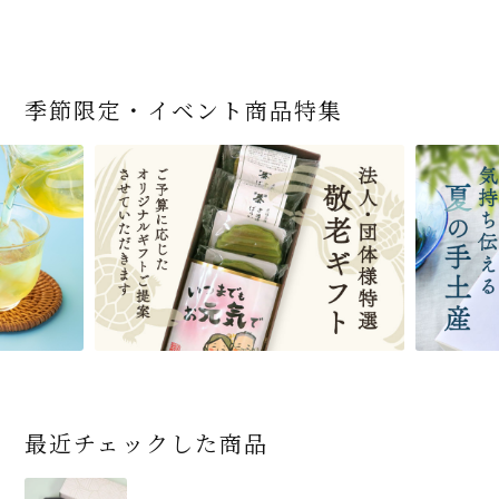
季節限定・イベント商品特集
宇治抹茶だいふく 和
緑茶ティーパック（セ
宇治抹茶そば3袋・そ
老舗茶舗の宇治抹茶
茶道具 帛紗 ふくさ 無
お茶屋の京都 宇治抹
ありがとう メッセージ
宇治抹茶そば２袋・そ
宇治抹茶焼き菓子詰
茶道具 扇子（せんす）
近江米と日本酒の「み
【季節限定】水出し緑
【送料込み】宇治抹茶
老舗茶舗のひやひやス
おとなのお稽古セット
三盆仕立て 6個入
ンパックシリーズ） 5g
ばつゆ6袋（6人前）セ
かすていらと宇治冠煎
地 正絹帛紗 7匁(もん
茶サンド 3個入
付き緑茶ティーバッグ
ばつゆ４袋（４人前）
合せ 12個入
扇子 利休百首 白竹 6
ずかがみ」パウンドケ
茶詰合せ 気軽に愉し
そば160ｇ×2袋（4人
イーツセット 3種6個
女子用 裏千家 茶道具
×50袋
ット 化粧箱（カート
茶の詰合せ
め) (朱・赤・紫) (ポス
4g×2包
竹かごセット
～抹茶づくし～
寸
ーキ（カット）-単品-
むセット
前）＋特撰そばつゆ4
ン/ギフトボックス）
ト便対応可)
個（ポスト便）
2,592
4,112
1,743
4,511
540
3,356
(税込)
(税込)
(税込)
(税込)
(税込)
(税込)
864
3,032
4,730
410
2,278
1,716
1,420
2,028
16,500
(税込)
(税込)
(税込)
(税込)
(税込)
(税込)
(税込)
(税込)
(税込)
商品一覧はこちら
商品一覧はこちら
商品一覧はこちら
商品一覧はこちら
商品一覧はこちら
最近チェックした商品