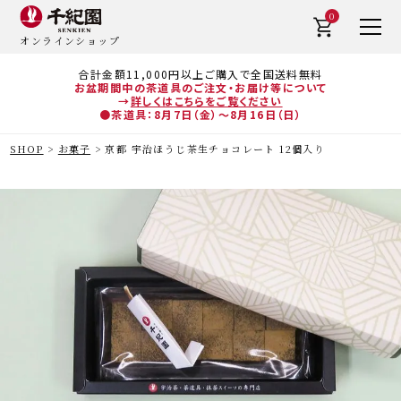
0
オンラインショップ
合計金額11,000円以上ご購入で全国送料無料
お盆期間中の茶道具のご注文・お届け等について
→
詳しくはこちらをご覧ください
●茶道具：8月7日（金）～8月16日（日）
SHOP
お菓子
京都 宇治ほうじ茶生チョコレート 12個入り