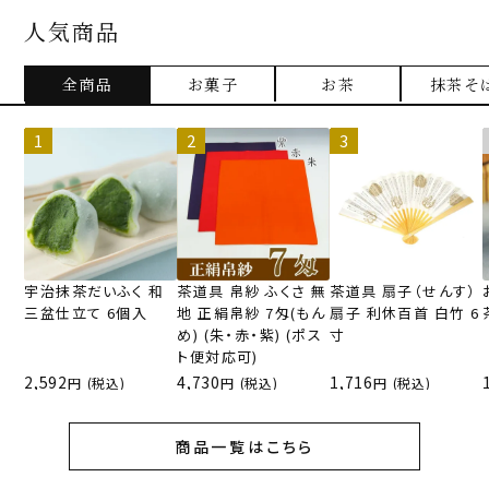
人気商品
全商品
お菓子
お茶
抹茶そ
宇治抹茶だいふく 和
茶道具 帛紗 ふくさ 無
茶道具 扇子（せんす）
三盆仕立て 6個入
地 正絹帛紗 7匁(もん
扇子 利休百首 白竹 6
め) (朱・赤・紫) (ポス
寸
ト便対応可)
2,592
4,730
1,716
(税込)
(税込)
(税込)
商品一覧はこちら