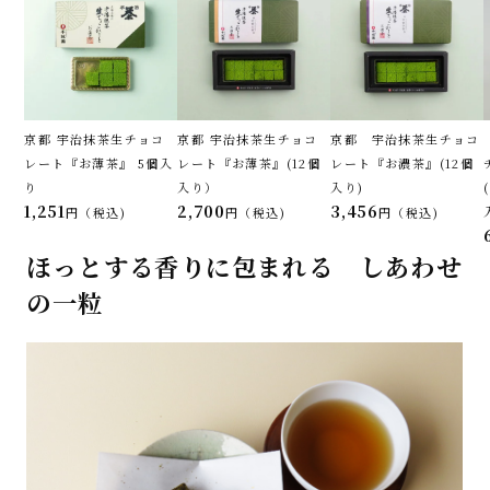
京都 宇治抹茶生チョコ
京都 宇治抹茶生チョコ
京都 宇治抹茶生チョコ
レート『お薄茶』 5個入
レート『お薄茶』(12個
レート『お濃茶』(12個
り
入り）
入り)
1,251
2,700
3,456
税込
税込
税込
ほっとする香りに包まれる しあわせ
の一粒