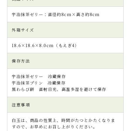
と呼ぶのでしょうか？
個人的にこちらもとっても好みで気に入りま
した。
宇治抹茶ゼリー：直径約8cm×高さ約8cm
プリッとしたゼリーに比べ少々固さがあり、し
ばらくこのままモグモグしていたいと思いま
外箱サイズ
した
メインの宇治抹茶ゼリーのみならず、細部に渡
り美味しさが詰まった宇治抹茶ゼリーでし
18.6×18.6×8.0cm（もえぎ4）
た。
贈答用としてだけでなく、贅沢したい時にお
保存方法
取り寄せしたいですね
大人の贅沢デザートでした。とっても美味し
宇治抹茶ゼリー 冷蔵保存
かったです！
宇治抹茶プリン 冷蔵保存
黒わらび餅 直射日光、高温多湿を避けて保存
注意事項
(4)
白玉は、商品の性質上、時間がたつとかたくなりま
上品な甘さの大人時間の和スイ
すので、お早めにお召し上がりください。
ーツ♪