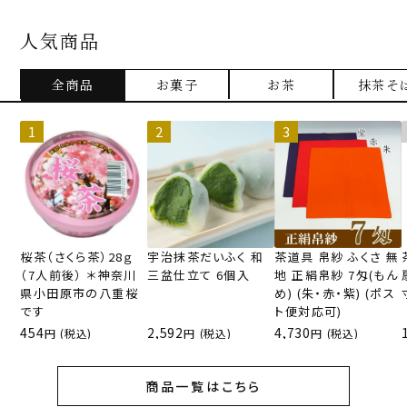
味は初めに抹茶の苦味を感じてその後に抹茶
人気商品
の旨味、最後に抹茶の優しい甘味を感じまし
た。
次に栗の甘露煮を頂きました。甘さ控えめで
全商品
お菓子
お茶
抹茶そ
栗本来の美味しさを楽しめるしホクホクした
食感がクセになります。
次に小豆と白玉を一緒に頂きましたが甘さ控
えめで抹茶ゼリーと凄く相性がいいと感じま
した。
それぞれの味を楽しんだ後は抹茶ゼリー、栗、
白玉、小豆を一緒に頂きましたが、４つのそ
れぞれの食感が楽しめるし栗、白玉、小豆は
桜茶（さくら茶）28ｇ
宇治抹茶だいふく 和
茶道具 帛紗 ふくさ 無
優しい味なので抹茶ゼリーの香り、苦味、旨
（7人前後） ＊神奈川
三盆仕立て 6個入
地 正絹帛紗 7匁(もん
味とうまく調和してバランスが凄くいいと思
県小田原市の八重桜
め) (朱・赤・紫) (ポス
いました。
です
ト便対応可)
454
2,592
4,730
(税込)
(税込)
(税込)
優しい甘さで食感もいいので老若男女誰にで
も愛される逸品だと思います。
贈っても頂いても喜ばれる抹茶ゼリーだと思
商品一覧はこちら
います。