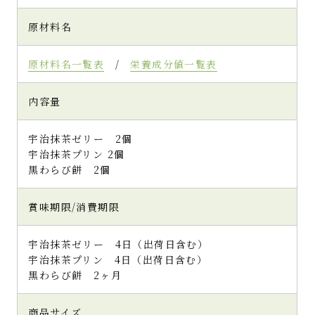
これは食べ応えがありそう！
原材料名
器に盛っていただきます
まずはメインの抹茶ゼリーから。
原材料名一覧表
/
栄養成分値一覧表
プルンとした食感と宇治抹茶のほろ苦さ
茶のアロマが口の中でふわっと広がっていき
ます
内容量
喉を通るときはプルンからツルンとした心地よ
い滑らかさが感じられる
宇治抹茶ゼリー 2個
もっちりとした白玉やコロンとした栗もそれ
宇治抹茶プリン 2個
ぞれ異なる甘さで不思議とほろ苦い宇治抹茶
黒わらび餅 2個
とマッチします。
甘さを強くしたいときはしっとりとした小豆
賞味期限/消費期限
を多めにしたり。
口の中で奏でられるそれぞれのハーモニーを
楽しみました
宇治抹茶ゼリー 4日（出荷日含む）
宇治抹茶プリン 4日（出荷日含む）
そうそう！
黒わらび餅 2ヶ月
宇治抹茶や栗、白玉、あんこはもちろんです
が容器の周りに入っていた透明の部分！ゲル
商品サイズ