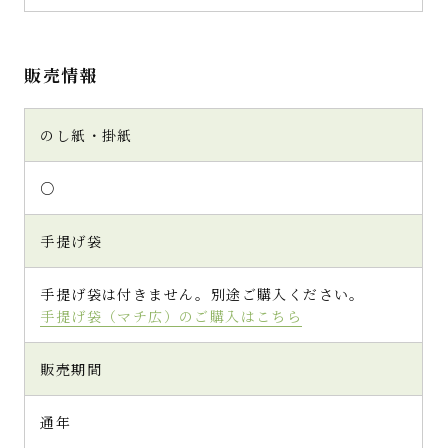
なつみかんさん（広島県・30代・女性）
販売情報
宇治抹茶専門の老舗茶舗「千紀園」さんの抹
茶ゼリーが、指定した日程通りに到着しまし
のし紙・掛紙
た。
段ボールを開封すると、立派な化粧箱とお店
のパンフレット。パンフレットは、長々と余計
○
なことは書かず、お店の紹介と美味しそうな商
品の写真がラインナップ。抹茶好きな私は、化
手提げ袋
粧箱を開ける前から「あ！これも、食べてた
い」とさらに購買意欲をそそられてしまいま
した（笑）。
手提げ袋は付きません。別途ご購入ください。
手提げ袋（マチ広）のご購入はこちら
化粧箱を開けると、主役の抹茶ゼリー4個がお
目見え♪。思った以上のボリュームがありま
販売期間
す。ちょっとしたお茶請けという量ではなく、
結構食べごたえありです。
通年
カップの上部には、夏にぴったりな瑞々しい