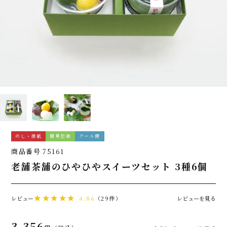
のし・掛紙
簡易包装
クール便
商品番号
75161
老舗茶舗のひやひやスイーツセット 3種6個
レビュー
4.86
（29件）
レビューを見る
3,356