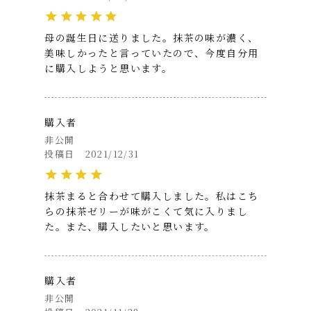
人向けのスイーツと言えます。
夏の時期には、のど越しがよく、さっぱりと
母の誕生日に送りました。抹茶の味が濃く、
して後味も良い。また見た目も爽やかな風流
美味しかったと言っていたので、今度自分用
さを感じさせる、とても素敵な和スイーツで
に購入しようと思います。
す。
賞味期限が4日と短いので、贈り物にする場合
購入者
は少し注意が要ります。
非公開
でも、日持ちのする水羊羹やゼリーの詰め合
投稿日
2021/12/31
わせでなく、いつもとは違う、こんな素敵な
和スイーツを大切な人への手土産等にしたら、
贅沢で幸せな気持ちになれること間違いなし
抹茶まると合わせて購入しました。私はこち
です♪
らの抹茶ゼリーが味がこくて気に入りまし
た。また、購入したいと思います。
購入者
(4.8)
非公開
爽やかな一品