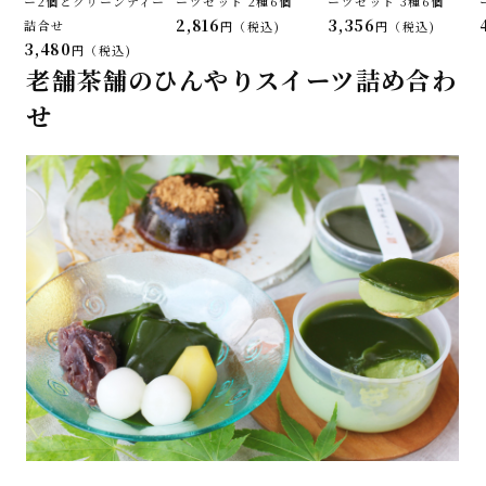
ー2個とグリーンティー
ーツセット 2種6個
ーツセット 3種6個
2,816
3,356
詰合せ
税込
税込
3,480
税込
老舗茶舗のひんやりスイーツ詰め合わ
せ