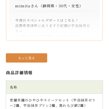
mimitaさん（静岡県・30代・女性）
今夜のスペシャルデザートはこちら！
滋賀県草津市にあります千紀園の宇治抹茶ゼ
リー
千紀園は江戸末期創業、女性誌『MORE』や
『日経新聞』『本当にうまいお取り寄せグル
メ』など多数メディアでも紹介される人気店
煎茶や抹茶などの茶葉だけでなく、お茶を使
ったスイーツや食品、茶道具なども取り扱う、
もっと見る
老舗のお茶屋さんです。
商品詳細情報
茶葉を模したと思われる抹茶色でモダンなデ
ザインの包装紙。品がありますね。
そんな歴史ある老舗人気お茶屋さんが作る
名称
【宇治抹茶ゼリー】
カップの横から覗くと濃いグリーンの抹茶ゼ
老舗茶舗のひやひやスイーツセット（宇治抹茶ゼリ
リーとコロンとした栗、あんこや白玉がギッ
ー2個、宇治抹茶プリン2個、黒わらび餅2個）
シリ見えます