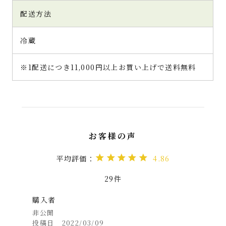
イメージを感じさせる透明な寒天があり、そ
配送方法
の下に大切りサイズの宇治抹茶ゼリーと小豆が
入っています。 紹介写真のように、素敵にガ
冷蔵
ラスの器に盛ろうとしましたが、ちょっと失
敗。しっかりとした寒天に白玉と栗が固定さ
れたようになっていて、とり分けようとした
※1配送につき11,000円以上お買い上げで送料無料
ら、宇治抹茶ゼリーが欠けてしまいました
（汗）。
何はともあれ、まずは大きくカットされた宇
治抹茶ゼリーを頂きましょう♪
千紀園さんがこだわる伝統製法で作られた宇
治抹茶。それをお菓子に合うよう様々な抹茶
をブレンドしたゼリー。抹茶の香りと旨味、渋
4.86
味が口の中に広がります。宇治抹茶ゼリー自体
は、甘味はほどんどありません。小豆と栗が
29
上品な甘さとなっとなっていて、それらと一
緒に食べることで、和と洋のハーモニーが奏
購入者
でられるのです。
非公開
全体に甘さが控えめなので、子どもよりも大
投稿日
2022/03/09