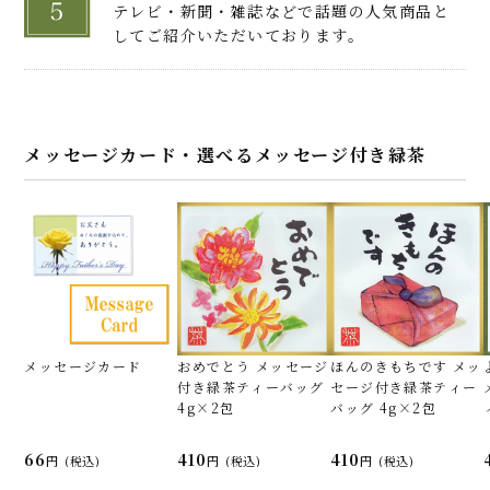
色んな味が楽しめる！
テレビ・新聞・雑誌などで話題の人気商品と
してご紹介いただいております。
かおりんさん（大阪府・50代・女性）
こちらの指定した日時にクール便で届けて頂
きました。
段ボールの中に緩衝材に包まれた宇治抹茶ゼ
メッセージカード・選べるメッセージ付き緑茶
リーの入った箱が入ってます。
和スイーツ大好きなので早速ワクワクしながら
頂きました。
ひと目見てまず驚いたのが凄く色合いが綺麗
で上部のゼリーがキラキラしてて食欲をそそ
ります。
メッセージカード
おめでとう メッセージ
ほんのきもちです メッ
初めに宇治抹茶ゼリーだけを頂きました。
付き緑茶ティーバッグ
セージ付き緑茶ティー
一口食べて美味しい！！凄く本格的な抹茶の
4g×2包
バッグ 4g×2包
味がする！とびっくりしました。
食感もつるんとしてて食べやすいです。
66
410
410
(税込)
(税込)
(税込)
香りも良くて食べた瞬間に抹茶のいい香りが
鼻腔を抜けました。