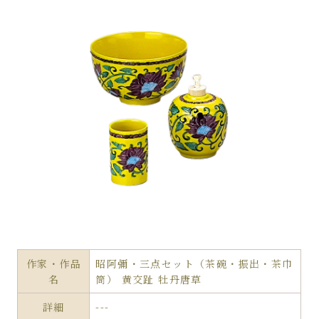
作家・作品
昭阿彌・三点セット（茶碗・振出・茶巾
名
筒） 黄交趾 牡丹唐草
詳細
---