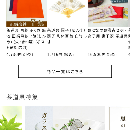
茶道具 帛紗 ふくさ 無
茶道具 扇子（せんす）
おとなのお稽古セット
地 正絹帛紗 7匁(もん
扇子 利休百首 白竹 6
女子用 裏千家 茶道具
め) (朱・赤・紫) (ポス
寸
ト便対応可)
4,730
1,716
16,500
(税込)
(税込)
(税込)
商品一覧はこちら
茶道具特集