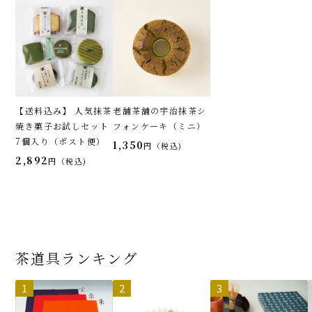
【送料込み】 人気抹茶
老舗茶舗の宇治抹茶シ
焼き菓子お試しセット
フォンケーキ（ミニ）
7個入り（ポスト便）
1,350
税込
2,892
税込
茶道具ランキング