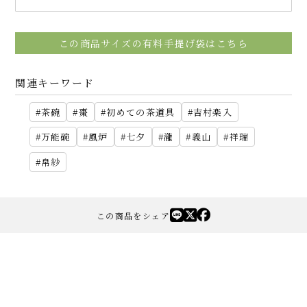
この商品サイズの有料手提げ袋はこちら
関連キーワード
茶碗
棗
初めての茶道具
吉村楽入
万能碗
風炉
七夕
瀧
義山
祥瑞
帛紗
この商品をシェア