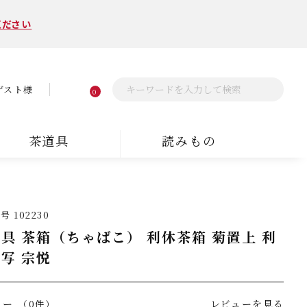
ください
ゲスト様
0
茶道具
読みもの
番号
102230
具 茶箱（ちゃばこ） 利休茶箱 菊置上 利
写 宗悦
ュー
レビューを見る
（0件）