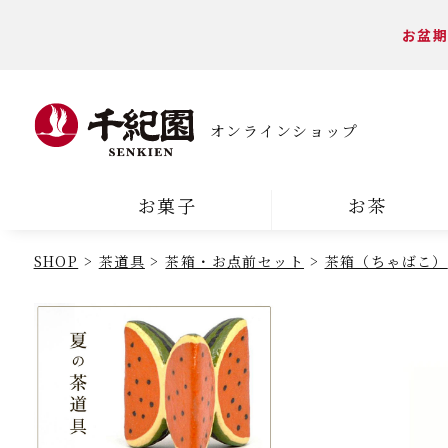
お盆期
オンラインショップ
お菓子
お茶
SHOP
茶道具
茶箱・お点前セット
茶箱（ちゃばこ）