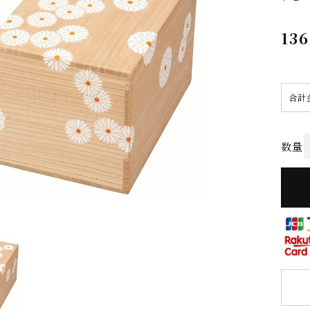
136
合計