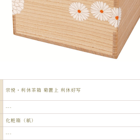
宗悦・利休茶箱 菊置上 利休好写
---
化粧箱（紙）
---