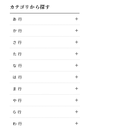
カテゴリから探す
あ 行
か 行
さ 行
た 行
な 行
は 行
ま 行
や 行
ら 行
わ 行