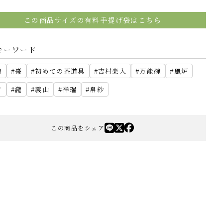
この商品サイズの有料手提げ袋はこちら
キーワード
碗
棗
初めての茶道具
吉村楽入
万能碗
風炉
夕
瀧
義山
祥瑞
帛紗
この商品をシェア