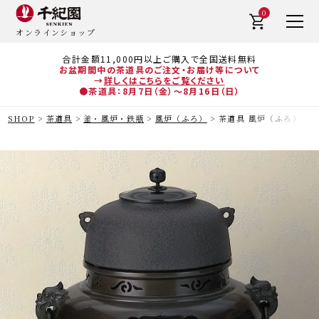
0
オンラインショップ
合計金額11,000円以上ご購入で全国送料無料
お盆期間中の茶道具のご注文・お届け等について
→
詳しくはこちらをご覧ください
●茶道具：8月7日（金）～8月16日（日）
SHOP
茶道具
釜・風炉・鉄瓶
風炉（ふろ）
茶道具 風炉（ふろ） 