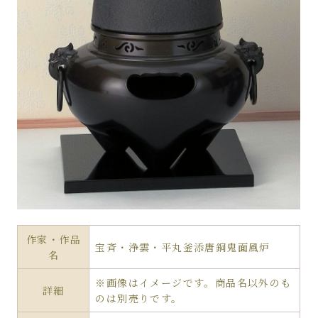
作家・作品
宝斉・浄雲・平丸釜添唐銅鬼面風炉
名
※画像はイメージです。商品名以外のも
詳細
のは別売りです。