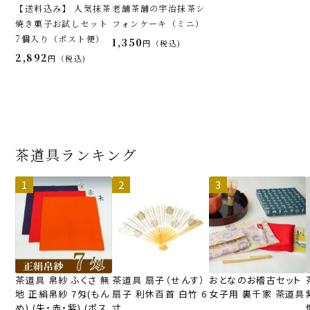
【送料込み】 人気抹茶
老舗茶舗の宇治抹茶シ
焼き菓子お試しセット
フォンケーキ（ミニ）
7個入り（ポスト便）
1,350
税込
2,892
税込
茶道具ランキング
茶道具 帛紗 ふくさ 無
茶道具 扇子（せんす）
おとなのお稽古セット
地 正絹帛紗 7匁(もん
扇子 利休百首 白竹 6
女子用 裏千家 茶道具
め) (朱・赤・紫) (ポス
寸