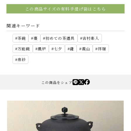
この商品サイズの有料手提げ袋はこちら
関連キーワード
茶碗
棗
初めての茶道具
吉村楽入
万能碗
風炉
七夕
瀧
義山
祥瑞
帛紗
この商品をシェア