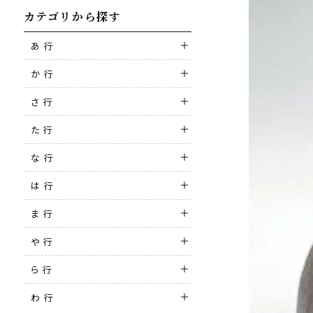
カテゴリから探す
あ 行
か 行
さ 行
た 行
な 行
は 行
ま 行
や 行
ら 行
わ 行