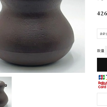
426
合計