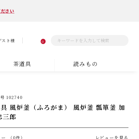
ください
ゲスト様
0
茶道具
読みもの
番号
102740
具 風炉釜（ふろがま） 風炉釜 瓢箪釜 加
忠三郎
ュー
レビューを見る
（0件）