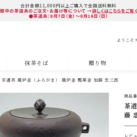
合計金額11,000円以上ご購入で全国送料無料
間中の茶道具のご注文・お届け等について
→
詳しくはこちらをご覧
●茶道具：8月7日（金）～8月16日（日）
ようこそ
抹茶そば
贈り物
茶道具 風炉釜（ふろがま） 風炉釜 瓢箪釜 加藤 忠三郎
商品
茶道
藤 
レビ