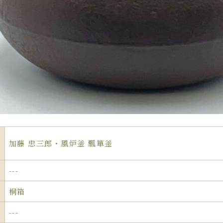
加藤 忠三郎・風炉釜 瓢箪釜
---
桐箱
---