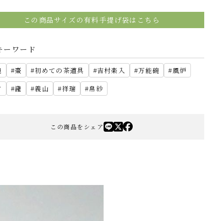
この商品サイズの有料手提げ袋はこちら
キーワード
碗
棗
初めての茶道具
吉村楽入
万能碗
風炉
夕
瀧
義山
祥瑞
帛紗
この商品をシェア