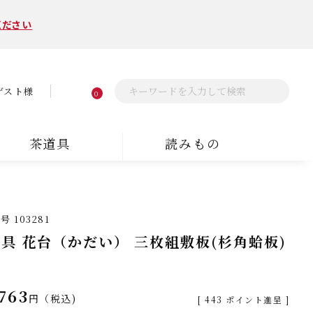
ください
ゲスト様
0
茶道具
読みもの
番号
103281
具 花台（かだい） 三枚組敷板(杉角蛤板)
悦
763
税込
[
443
ポイント進呈 ]