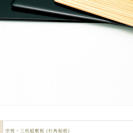
宗悦・三枚組敷板 (杉角蛤板)