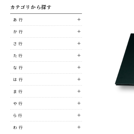
カテゴリから探す
あ 行
か 行
さ 行
た 行
な 行
は 行
ま 行
や 行
ら 行
わ 行