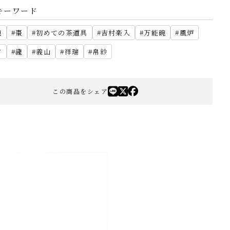
キーワード
碗
棗
初めての茶道具
吉村楽入
万能碗
風炉
夕
瀧
義山
祥瑞
帛紗
この商品をシェア