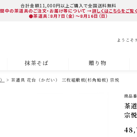
合計金額11,000円以上ご購入で全国送料無料
間中の茶道具のご注文・お届け等について
→
詳しくはこちらをご覧
●茶道具：8月7日（金）～8月16日（日）
ようこそ
抹茶そば
贈り物
）
茶道具 花台（かだい） 三枚組敷板(杉角蛤板) 宗悦
商品
茶道
宗
48,