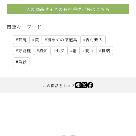
この商品サイズの有料手提げ袋はこちら
関連キーワード
茶碗
棗
初めての茶道具
吉村楽入
万能碗
風炉
七夕
瀧
義山
祥瑞
帛紗
この商品をシェア