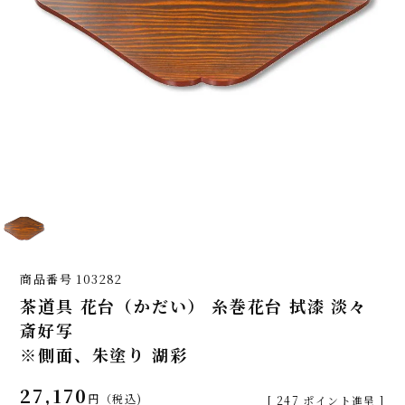
商品番号
103282
茶道具 花台（かだい） 糸巻花台 拭漆 淡々
斎好写
※側面、朱塗り 湖彩
27,170
税込
[
247
ポイント進呈 ]