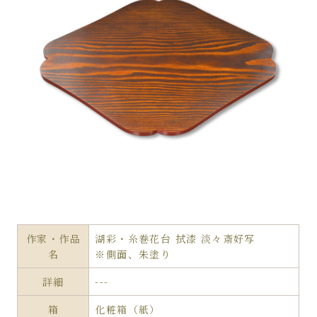
作家・作品
湖彩・糸巻花台 拭漆 淡々斎好写
名
※側面、朱塗り
詳細
---
箱
化粧箱（紙）