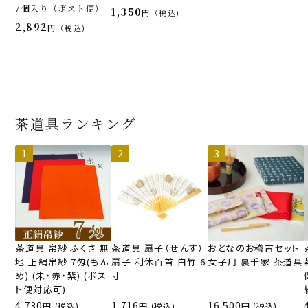
7個入り（ポスト便）
1,350
税込
2,892
税込
茶道具ランキング
茶道具 帛紗 ふくさ 無
茶道具 扇子（せんす）
おとなのお稽古セット
地 正絹帛紗 7匁(もん
扇子 利休百首 白竹 6
女子用 裏千家 茶道具
め) (朱・赤・紫) (ポス
寸
ト便対応可)
4,730
1,716
16,500
(税込)
(税込)
(税込)