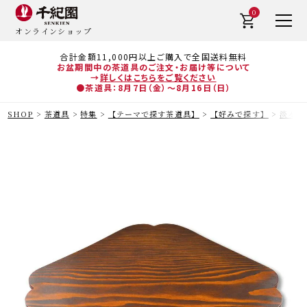
0
オンラインショップ
合計金額11,000円以上ご購入で全国送料無料
お盆期間中の茶道具のご注文・お届け等について
→
詳しくはこちらをご覧ください
●茶道具：8月7日（金）～8月16日（日）
SHOP
茶道具
特集
【テーマで探す茶道具】
【好みで探す】
淡々斎