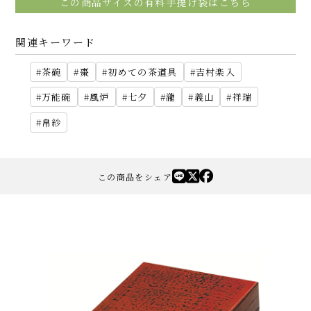
この商品サイズの有料手提げ袋はこちら
関連キーワード
茶碗
棗
初めての茶道具
吉村楽入
万能碗
風炉
七夕
瀧
義山
祥瑞
帛紗
この商品をシェア