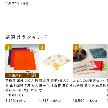
2,892
税込
茶道具ランキング
茶道具 帛紗 ふくさ 無
茶道具 扇子（せんす）
おとなのお稽古セット
地 正絹帛紗 7匁(もん
扇子 利休百首 白竹 6
女子用 裏千家 茶道具
め) (朱・赤・紫) (ポス
寸
ト便対応可)
4,730
1,716
16,500
(税込)
(税込)
(税込)