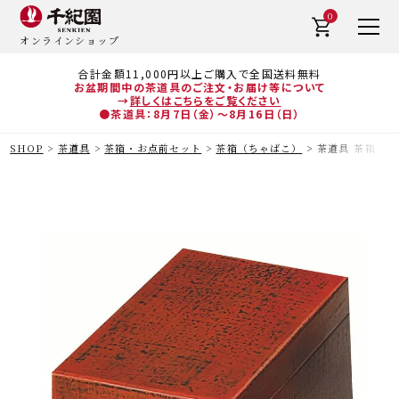
0
オンラインショップ
合計金額11,000円以上ご購入で全国送料無料
お盆期間中の茶道具のご注文・お届け等について
→
詳しくはこちらをご覧ください
●茶道具：8月7日（金）～8月16日（日）
SHOP
茶道具
茶箱・お点前セット
茶箱（ちゃばこ）
茶道具 茶箱（ち