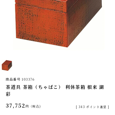
商品番号
103376
茶道具 茶箱（ちゃばこ） 利休茶箱 根来 湖
彩
37,752
税込
[
343
ポイント進呈 ]