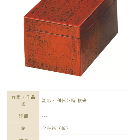
作家・作品
湖彩・利休茶箱 根来
名
詳細
---
箱
化粧箱（紙）