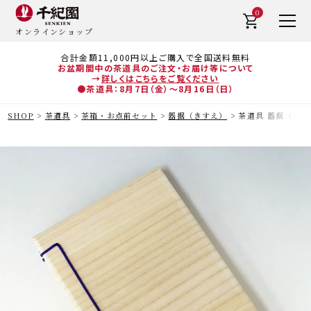
0
オンラインショップ
合計金額11,000円以上ご購入で全国送料無料
お盆期間中の茶道具のご注文・お届け等について
→
詳しくはこちらをご覧ください
●茶道具：8月7日（金）～8月16日（日）
SHOP
茶道具
茶箱・お点前セット
器据（きすえ）
茶道具 器据（きす