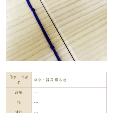
作家・作品
幸斎・器据 桐木地
名
詳細
---
箱
---
寸法
---