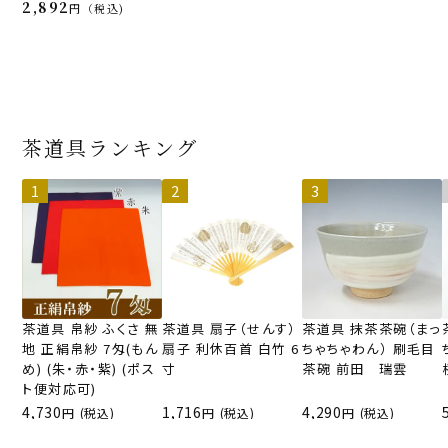
2,892
税込
茶道具ランキング
茶道具 帛紗 ふくさ 無
茶道具 扇子（せんす）
茶道具 抹茶茶碗（まっ
地 正絹帛紗 7匁(もん
扇子 利休百首 白竹 6
ちゃちゃわん） 刷毛目
め) (朱・赤・紫) (ポス
寸
茶碗 前田 瑞雲
ト便対応可)
4,730
1,716
4,290
(税込)
(税込)
(税込)