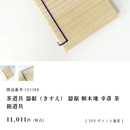
商品番号
103388
茶道具 器据（きすえ） 器据 桐木地 幸斎 茶
箱道具
11,011
税込
[
100
ポイント進呈 ]