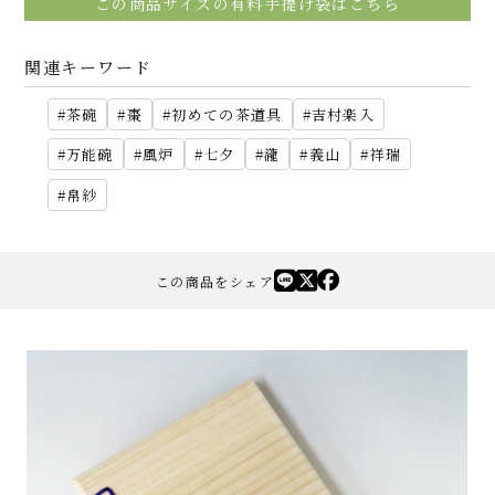
この商品サイズの有料手提げ袋はこちら
関連キーワード
茶碗
棗
初めての茶道具
吉村楽入
万能碗
風炉
七夕
瀧
義山
祥瑞
帛紗
この商品をシェア