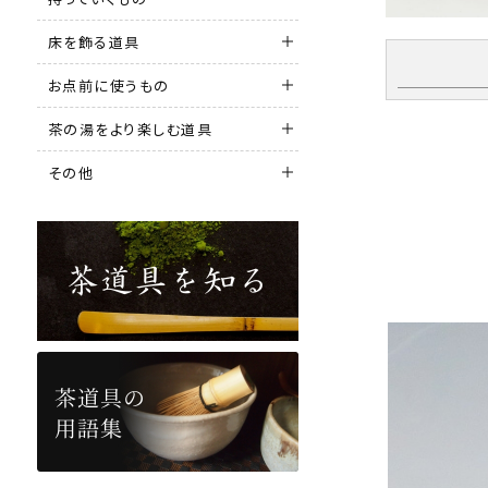
床を飾る道具
お点前に使うもの
茶の湯をより楽しむ道具
その他