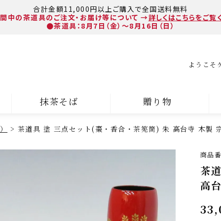
合計金額11,000円以上ご購入で全国送料無料
間中の茶道具のご注文・お届け等について
→
詳しくはこちらをご覧
●茶道具：8月7日（金）～8月16日（日）
ようこそ
抹茶そば
贈り物
）
茶道具 塗 三点セット(棗・香合・茶筅筒) 朱 高台寺 木製 
商品
茶道
高台
33,