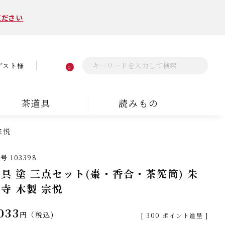
ください
ゲスト様
0
茶道具
読みもの
宗悦
番号
103398
具 塗 三点セット(棗・香合・茶筅筒) 朱
寺 木製 宗悦
033
税込
[
300
ポイント進呈 ]