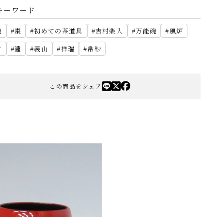
キーワード
碗
棗
初めての茶道具
吉村楽入
万能碗
風炉
夕
瀧
義山
祥瑞
帛紗
この商品をシェア