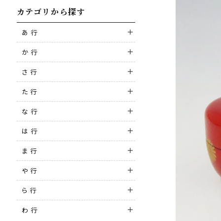
カテゴリから探す
あ 行
か 行
さ 行
た 行
な 行
は 行
ま 行
や 行
ら 行
わ 行