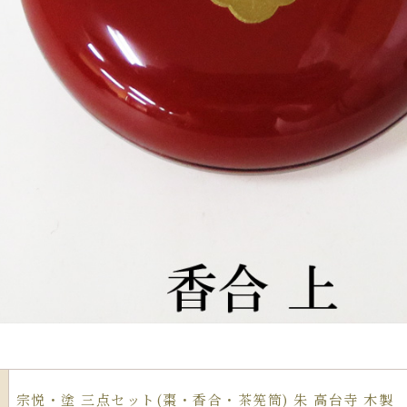
宗悦・塗 三点セット(棗・香合・茶筅筒) 朱 高台寺 木製