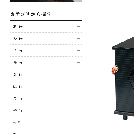
カテゴリから探す
あ 行
か 行
さ 行
た 行
な 行
は 行
ま 行
や 行
ら 行