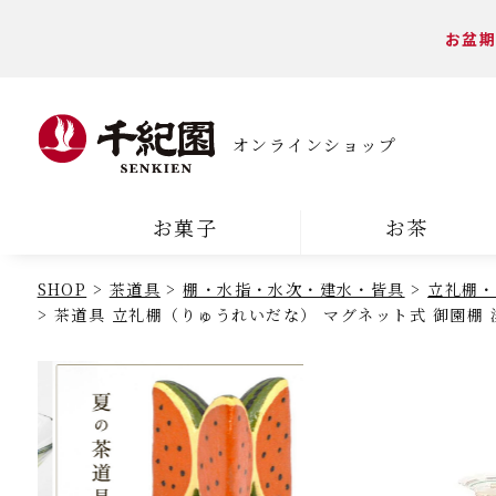
お盆期
オンラインショップ
お菓子
お茶
SHOP
茶道具
棚・水指・水次・建水・皆具
立礼棚・
茶道具 立礼棚（りゅうれいだな） マグネット式 御園棚 