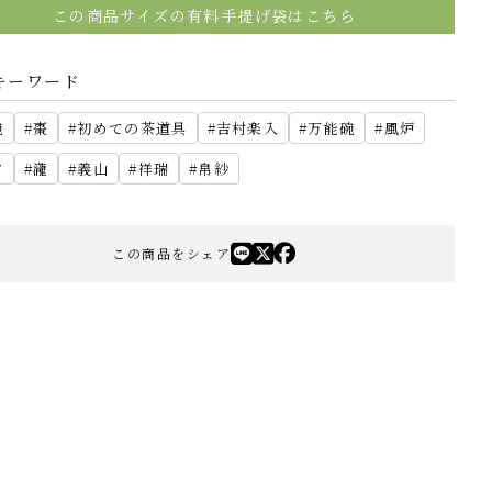
この商品サイズの有料手提げ袋はこちら
キーワード
碗
棗
初めての茶道具
吉村楽入
万能碗
風炉
夕
瀧
義山
祥瑞
帛紗
この商品をシェア