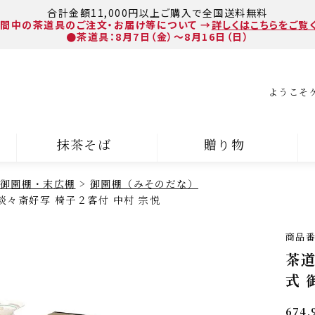
合計金額11,000円以上ご購入で全国送料無料
間中の茶道具のご注文・お届け等について
→
詳しくはこちらをご覧
●茶道具：8月7日（金）～8月16日（日）
ようこそ
抹茶そば
贈り物
御園棚・末広棚
御園棚（みそのだな）
淡々斎好写 椅子２客付 中村 宗悦
商品
茶道
式 
674,