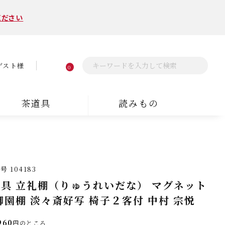
ください
ゲスト様
0
茶道具
読みもの
番号
104183
具 立礼棚（りゅうれいだな） マグネット
御園棚 淡々斎好写 椅子２客付 中村 宗悦
960
円のところ