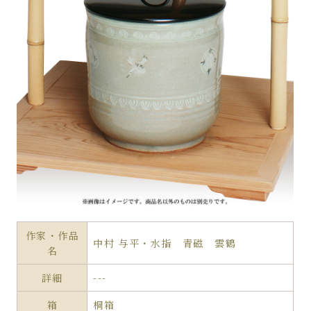
作家・作品
中村 与平・水指 青磁 雲鶴
名
詳細
---
箱
桐箱