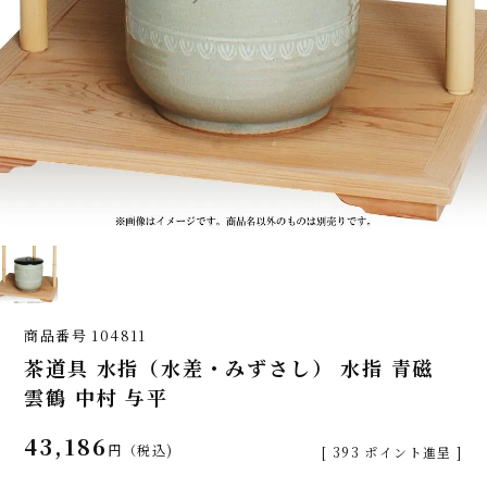
商品番号
104811
茶道具 水指（水差・みずさし） 水指 青磁
雲鶴 中村 与平
43,186
税込
[
393
ポイント進呈 ]