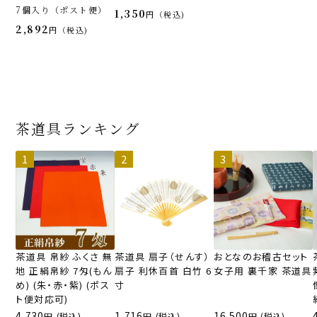
7個入り（ポスト便）
1,350
税込
2,892
税込
茶道具ランキング
茶道具 帛紗 ふくさ 無
茶道具 扇子（せんす）
おとなのお稽古セット
地 正絹帛紗 7匁(もん
扇子 利休百首 白竹 6
女子用 裏千家 茶道具
め) (朱・赤・紫) (ポス
寸
ト便対応可)
4,730
1,716
16,500
(税込)
(税込)
(税込)