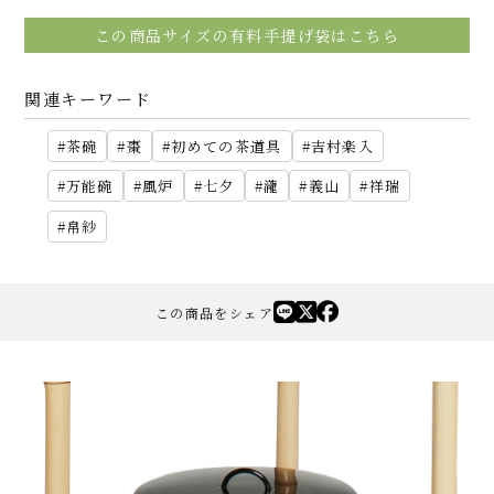
この商品サイズの有料手提げ袋はこちら
関連キーワード
茶碗
棗
初めての茶道具
吉村楽入
万能碗
風炉
七夕
瀧
義山
祥瑞
帛紗
この商品をシェア