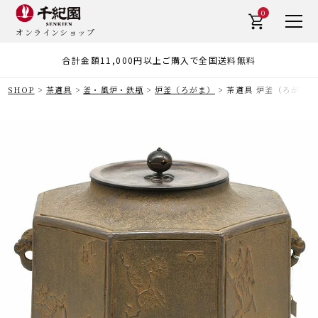
0
オンラインショップ
合計金額11,000円以上ご購入で全国送料無料
SHOP
茶道具
釜・風炉・鉄瓶
炉釜（ろがま）
茶道具 炉釜（ろがま）