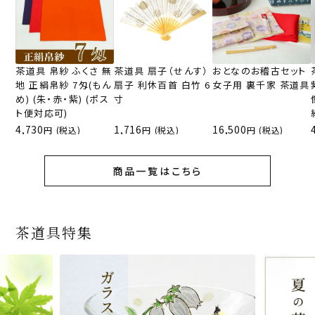
茶道具 帛紗 ふくさ 無
茶道具 扇子（せんす）
おとなのお稽古セット
地 正絹帛紗 7匁(もん
扇子 利休百首 白竹 6
女子用 裏千家 茶道具
め) (朱・赤・紫) (ポス
寸
ト便対応可)
4,730
1,716
16,500
(税込)
(税込)
(税込)
商品一覧はこちら
茶道具特集