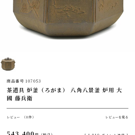
商品番号
107053
茶道具 炉釜（ろがま） 八角八景釜 炉用 大
國 藤兵衛
レビュー
（0件）
レビューを見る
543,400
税込