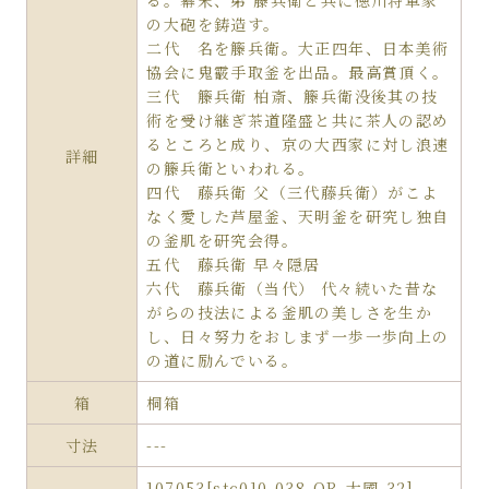
る。幕末、弟 籐兵衛と共に徳川将軍家
の大砲を鋳造す。
二代 名を籐兵衛。大正四年、日本美術
協会に鬼霰手取釜を出品。最高賞頂く。
三代 籐兵衛 柏斎、籐兵衛没後其の技
術を受け継ぎ茶道隆盛と共に茶人の認め
るところと成り、京の大西家に対し浪速
詳細
の籐兵衛といわれる。
四代 藤兵衛 父（三代藤兵衛）がこよ
なく愛した芦屋釜、天明釜を研究し独自
の釜肌を研究会得。
五代 藤兵衛 早々隠居
六代 藤兵衛（当代） 代々続いた昔な
がらの技法による釜肌の美しさを生か
し、日々努力をおしまず一歩一歩向上の
の道に励んでいる。
箱
桐箱
寸法
---
107053[stc010-038-QR-大國-32]