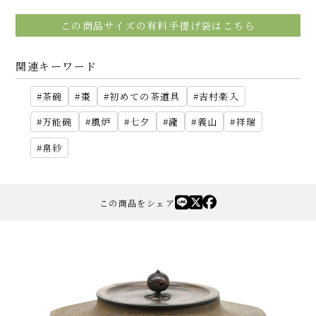
この商品サイズの有料手提げ袋はこちら
関連キーワード
茶碗
棗
初めての茶道具
吉村楽入
万能碗
風炉
七夕
瀧
義山
祥瑞
帛紗
この商品をシェア