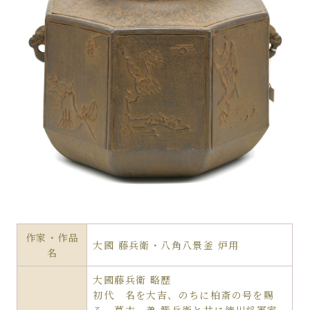
作家・作品
大國 藤兵衛・八角八景釜 炉用
名
大國藤兵衛 略歴
初代 名を大吉、のちに柏斎の号を賜