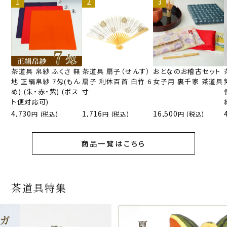
茶道具 帛紗 ふくさ 無
茶道具 扇子（せんす）
おとなのお稽古セット
地 正絹帛紗 7匁(もん
扇子 利休百首 白竹 6
女子用 裏千家 茶道具
め) (朱・赤・紫) (ポス
寸
ト便対応可)
4,730
1,716
16,500
(税込)
(税込)
(税込)
商品一覧はこちら
茶道具特集