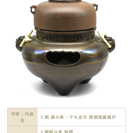
作家・作品
大國 藤兵衛・平丸釜添 唐銅鬼面風炉
名
大國藤兵衛 略歴