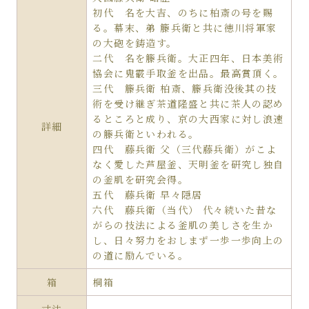
初代 名を大吉、のちに柏斎の号を賜
る。幕末、弟 籐兵衛と共に徳川将軍家
の大砲を鋳造す。
二代 名を籐兵衛。大正四年、日本美術
協会に鬼霰手取釜を出品。最高賞頂く。
三代 籐兵衛 柏斎、籐兵衛没後其の技
術を受け継ぎ茶道隆盛と共に茶人の認め
るところと成り、京の大西家に対し浪速
詳細
の籐兵衛といわれる。
四代 藤兵衛 父（三代藤兵衛）がこよ
なく愛した芦屋釜、天明釜を研究し独自
の釜肌を研究会得。
五代 藤兵衛 早々隠居
六代 藤兵衛（当代） 代々続いた昔な
がらの技法による釜肌の美しさを生か
し、日々努力をおしまず一歩一歩向上の
の道に励んでいる。
箱
桐箱