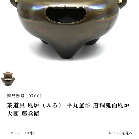
商品番号
107061
茶道具 風炉（ふろ） 平丸釜添 唐銅鬼面風炉
大國 藤兵衛
レビュー
（0件）
レビューを見る