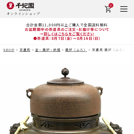
0
オンラインショップ
合計金額11,000円以上ご購入で全国送料無料
お盆期間中の茶道具のご注文・お届け等について
→
詳しくはこちらをご覧ください
●茶道具：8月7日（金）～8月16日（日）
SHOP
茶道具
釜・風炉・鉄瓶
風炉（ふろ）
茶道具 風炉（ふろ） 平