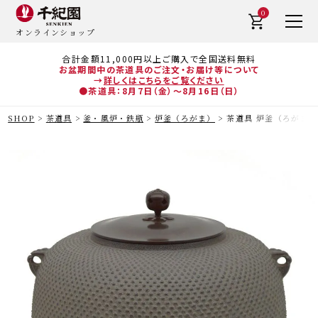
0
オンラインショップ
合計金額11,000円以上ご購入で全国送料無料
お盆期間中の茶道具のご注文・お届け等について
→
詳しくはこちらをご覧ください
●茶道具：8月7日（金）～8月16日（日）
SHOP
茶道具
釜・風炉・鉄瓶
炉釜（ろがま）
茶道具 炉釜（ろがま） 