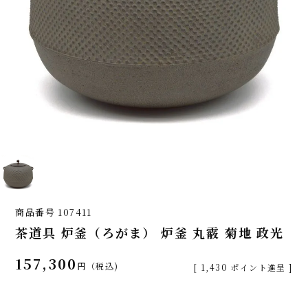
商品番号
107411
茶道具 炉釜（ろがま） 炉釜 丸霰 菊地 政光
157,300
税込
[
1,430
ポイント進呈 ]