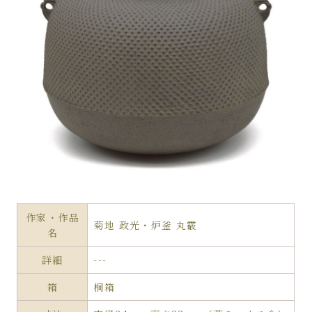
作家・作品
菊地 政光・炉釜 丸霰
名
詳細
---
箱
桐箱