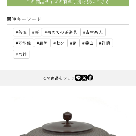
この商品サイズの有料手提げ袋はこちら
関連キーワード
茶碗
棗
初めての茶道具
吉村楽入
万能碗
風炉
七夕
瀧
義山
祥瑞
帛紗
この商品をシェア