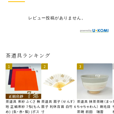
レビュー投稿がありません。
茶道具ランキング
茶道具 帛紗 ふくさ 無
茶道具 扇子（せんす）
茶道具 抹茶茶碗（まっ
地 正絹帛紗 7匁(もん
扇子 利休百首 白竹 6
ちゃちゃわん） 刷毛目
め) (朱・赤・紫) (ポス
寸
茶碗 前田 瑞雲