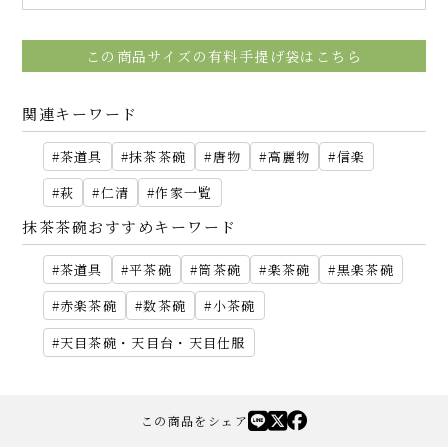
この商品サイズの有料手提げ袋はこちら
関連キーワード
茶道具
抹茶茶碗
唐物
高麗物
信楽
萩
仁清
作家一覧
抹茶茶碗おすすめキーワード
茶道具
平茶碗
筒茶碗
楽茶碗
黒楽茶碗
赤楽茶碗
数茶碗
小茶碗
天目茶碗・天目台・天目仕服
この商品をシェア