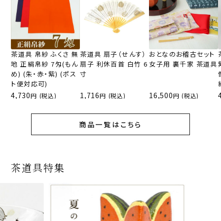
茶道具 帛紗 ふくさ 無
茶道具 扇子（せんす）
おとなのお稽古セット
地 正絹帛紗 7匁(もん
扇子 利休百首 白竹 6
女子用 裏千家 茶道具
め) (朱・赤・紫) (ポス
寸
ト便対応可)
4,730
1,716
16,500
(税込)
(税込)
(税込)
商品一覧はこちら
茶道具特集