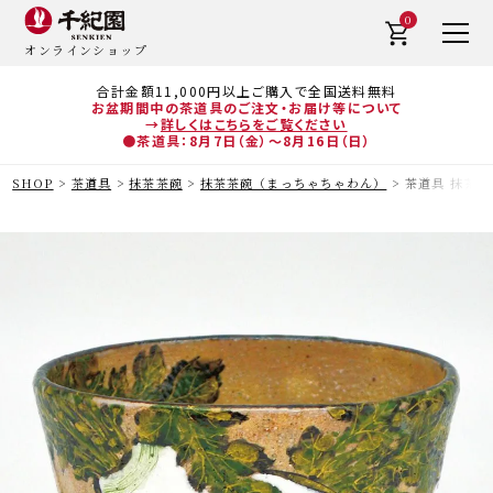
0
オンラインショップ
合計金額11,000円以上ご購入で全国送料無料
お盆期間中の茶道具のご注文・お届け等について
→
詳しくはこちらをご覧ください
●茶道具：8月7日（金）～8月16日（日）
SHOP
茶道具
抹茶茶碗
抹茶茶碗（まっちゃちゃわん）
茶道具 抹茶茶