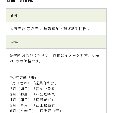
商品詳細情報
名称
大徳寺派 宗鏡寺 小原遊堂師・継ぎ紙短冊禅語
内容
絵柄をお選びください。画像はイメージです。商品
は1枚の価格です。
祝 紅唐紙「寿山」
1月（睦月）「蓬莱御彩雲」
2月（如月）「渓梅一朶香」
3月（弥生）「花知鳥待花」
4月（卯月）「柳緑花紅」
5月（皐月）「江上数峯青」
6月（水無月）「雨後青山青」