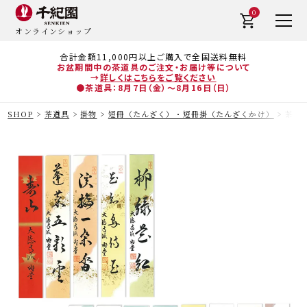
0
オンラインショップ
合計金額11,000円以上ご購入で全国送料無料
お盆期間中の茶道具のご注文・お届け等について
→
詳しくはこちらをご覧ください
●茶道具：8月7日（金）～8月16日（日）
SHOP
茶道具
掛物
短冊（たんざく）・短冊掛（たんざくかけ）
茶道