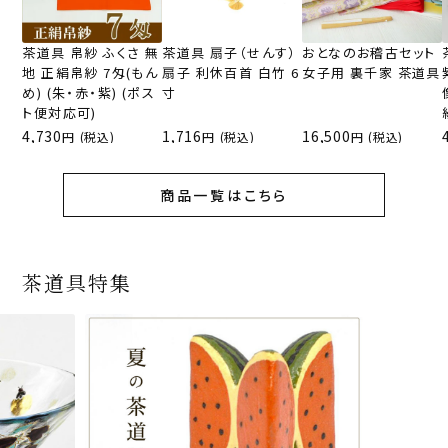
茶道具 帛紗 ふくさ 無
茶道具 扇子（せんす）
おとなのお稽古セット
地 正絹帛紗 7匁(もん
扇子 利休百首 白竹 6
女子用 裏千家 茶道具
め) (朱・赤・紫) (ポス
寸
ト便対応可)
4,730
1,716
16,500
(税込)
(税込)
(税込)
商品一覧はこちら
茶道具特集