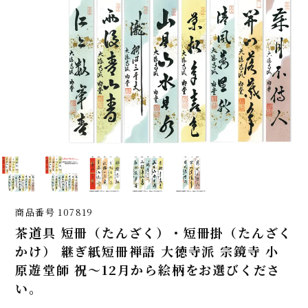
商品番号
107819
茶道具 短冊（たんざく）・短冊掛（たんざく
かけ） 継ぎ紙短冊禅語 大徳寺派 宗鏡寺 小
原遊堂師 祝～12月から絵柄をお選びくださ
い。