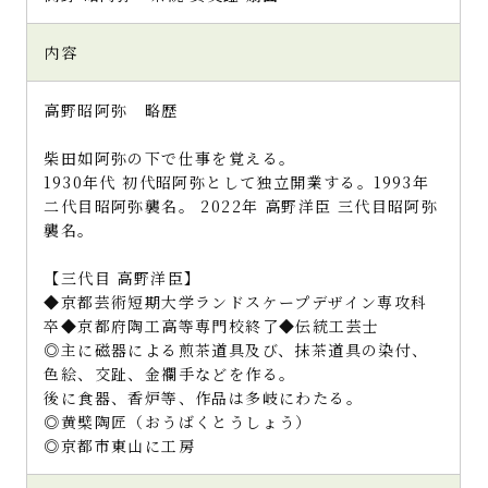
内容
高野昭阿弥 略歴
柴田如阿弥の下で仕事を覚える。
1930年代 初代昭阿弥として独立開業する。1993年
二代目昭阿弥襲名。 2022年 高野洋臣 三代目昭阿弥
襲名。
【三代目 高野洋臣】
◆京都芸術短期大学ランドスケープデザイン専攻科
卒◆京都府陶工高等専門校終了◆伝統工芸士
◎主に磁器による煎茶道具及び、抹茶道具の染付、
色絵、交趾、金襴手などを作る。
後に食器、香炉等、作品は多岐にわたる。
◎黄檗陶匠（おうばくとうしょう）
◎京都市東山に工房