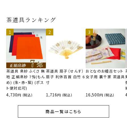
茶道具ランキング
茶道具 帛紗 ふくさ 無
茶道具 扇子（せんす）
おとなのお稽古セット
地 正絹帛紗 7匁(もん
扇子 利休百首 白竹 6
女子用 裏千家 茶道具
め) (朱・赤・紫) (ポス
寸
ト便対応可)
4,730
1,716
16,500
(税込)
(税込)
(税込)
商品一覧はこちら