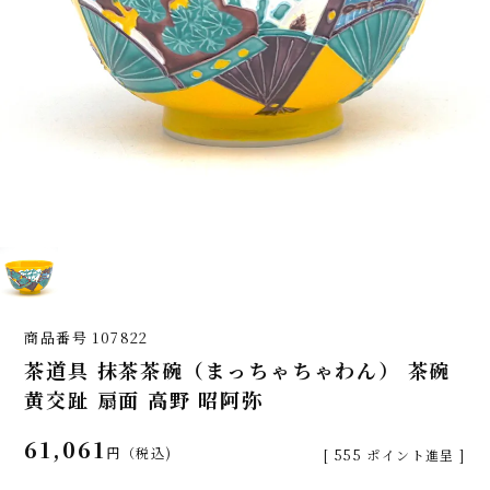
商品番号
107822
茶道具 抹茶茶碗（まっちゃちゃわん） 茶碗
黄交趾 扇面 高野 昭阿弥
61,061
税込
[
555
ポイント進呈 ]