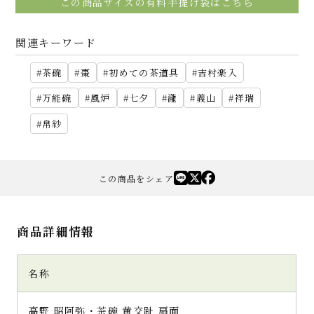
この商品サイズの有料手提げ袋はこちら
関連キーワード
茶碗
棗
初めての茶道具
吉村楽入
万能碗
風炉
七夕
瀧
義山
祥瑞
帛紗
この商品をシェア
商品詳細情報
名称
高野 昭阿弥・茶碗 黄交趾 扇面