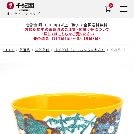
0
オンラインショップ
合計金額11,000円以上ご購入で全国送料無料
お盆期間中の茶道具のご注文・お届け等について
→
詳しくはこちらをご覧ください
●茶道具：8月7日（金）～8月16日（日）
SHOP
茶道具
抹茶茶碗
抹茶茶碗（まっちゃちゃわん）
茶道具 抹茶茶