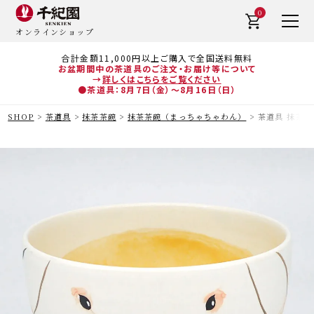
0
オンラインショップ
合計金額11,000円以上ご購入で全国送料無料
お盆期間中の茶道具のご注文・お届け等について
→
詳しくはこちらをご覧ください
●茶道具：8月7日（金）～8月16日（日）
SHOP
茶道具
抹茶茶碗
抹茶茶碗（まっちゃちゃわん）
茶道具 抹茶茶