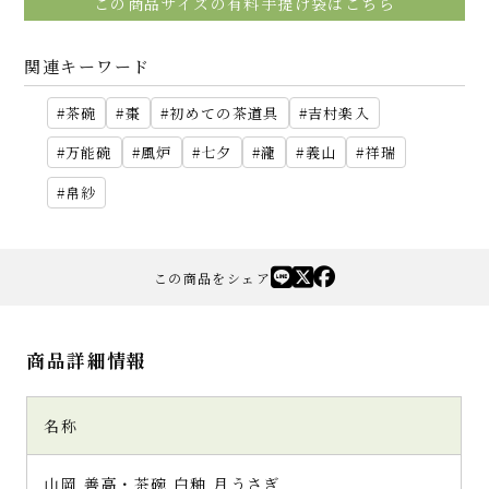
この商品サイズの有料手提げ袋はこちら
関連キーワード
茶碗
棗
初めての茶道具
吉村楽入
万能碗
風炉
七夕
瀧
義山
祥瑞
帛紗
この商品をシェア
商品詳細情報
名称
山岡 善高・茶碗 白釉 月うさぎ