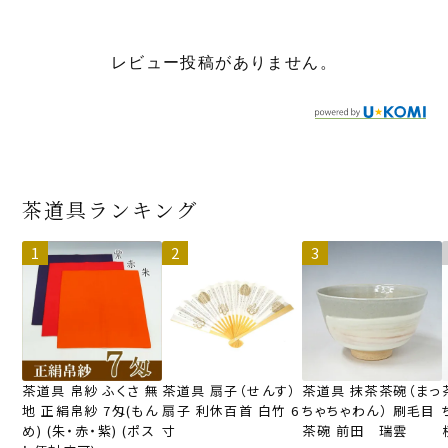
レビュー投稿がありません。
茶道具ランキング
茶道具 帛紗 ふくさ 無
茶道具 扇子（せんす）
茶道具 抹茶茶碗（まっ
地 正絹帛紗 7匁(もん
扇子 利休百首 白竹 6
ちゃちゃわん） 刷毛目
め) (朱・赤・紫) (ポス
寸
茶碗 前田 瑞雲