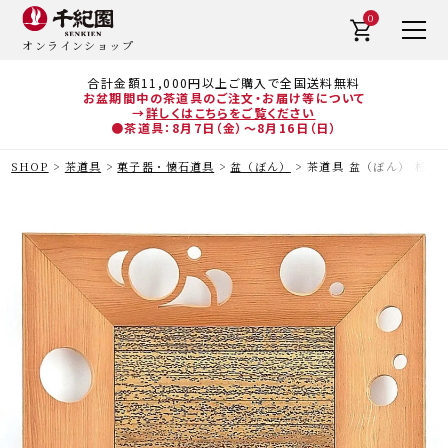
0
オンラインショップ
合計金額11,000円以上ご購入で全国送料無料
お盆期間中の茶道具のご注文・お届け等について
→
詳しくはこちらをご覧ください
●茶道具：8月7日（金）～8月16日（日）
SHOP
茶道具
菓子器・懐石道具
盆（ぼん）
茶道具 盆（ぼん） 杉 四