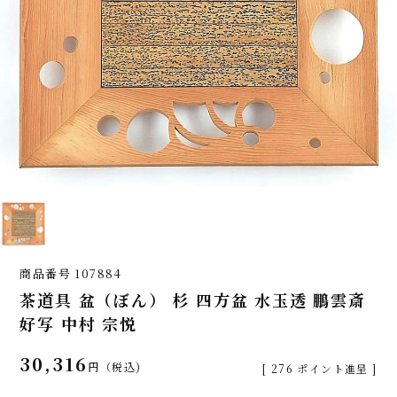
商品番号
107884
茶道具 盆（ぼん） 杉 四方盆 水玉透 鵬雲斎
好写 中村 宗悦
30,316
税込
[
276
ポイント進呈 ]