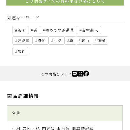
この商品サイズの有料手提げ袋はこちら
関連キーワード
茶碗
棗
初めての茶道具
吉村楽入
万能碗
風炉
七夕
瀧
義山
祥瑞
帛紗
この商品をシェア
商品詳細情報
名称
中村 宗悦・杉 四方盆 水玉透 鵬雲斎好写