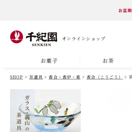
お盆期
オンラインショップ
お菓子
お茶
SHOP
茶道具
香合・香炉・香
香合（こうごう）