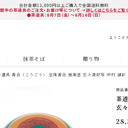
合計金額11,000円以上ご購入で全国送料無料
間中の茶道具のご注文・お届け等について
→
詳しくはこちらをご覧
●茶道具：8月7日（金）～8月16日（日）
ようこそ
抹茶そば
贈り物
茶道具 香合（こうごう） 宝珠香合 独楽塗 玄々斎好写 中村 湖彩
商品
茶道
玄々
28,