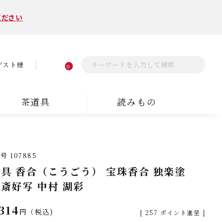
ください
ゲスト様
0
茶道具
読みもの
番号
107885
具 香合（こうごう） 宝珠香合 独楽塗
斎好写 中村 湖彩
314
税込
[
257
ポイント進呈 ]