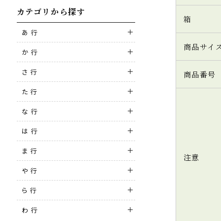
カテゴリから探す
箱
あ 行
商品サイ
か 行
さ 行
商品番号
た 行
な 行
は 行
ま 行
注意
や 行
ら 行
わ 行