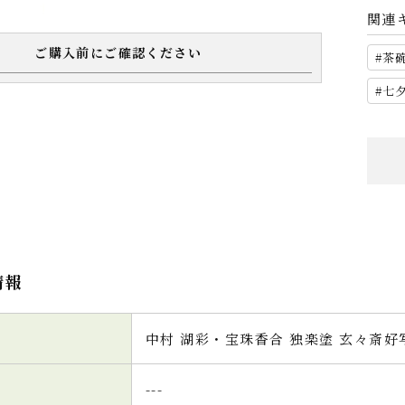
関連
ご購入前にご確認ください
茶
七
情報
中村 湖彩・宝珠香合 独楽塗 玄々斎好
---