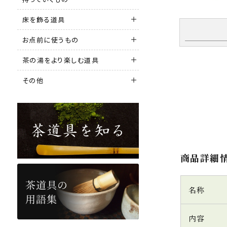
床を飾る道具
お点前に使うもの
茶の湯をより楽しむ道具
その他
商品詳細
名称
内容