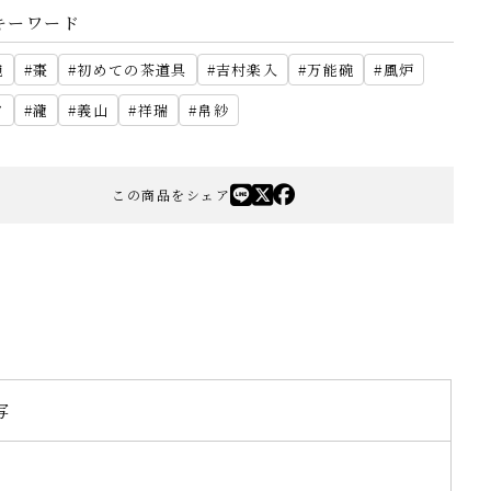
キーワード
碗
棗
初めての茶道具
吉村楽入
万能碗
風炉
夕
瀧
義山
祥瑞
帛紗
この商品をシェア
写