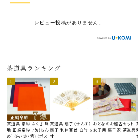
レビュー投稿がありません。
茶道具ランキング
茶道具 帛紗 ふくさ 無
茶道具 扇子（せんす）
おとなのお稽古セット
地 正絹帛紗 7匁(もん
扇子 利休百首 白竹 6
女子用 裏千家 茶道具
め) (朱・赤・紫) (ポス
寸