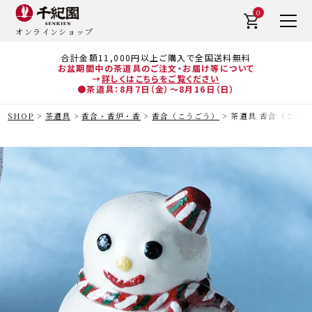
0
オンラインショップ
合計金額11,000円以上ご購入で全国送料無料
お盆期間中の茶道具のご注文・お届け等について
→
詳しくはこちらをご覧ください
●茶道具：8月7日（金）～8月16日（日）
SHOP
茶道具
香合・香炉・香
香合（こうごう）
茶道具 香合（こうごう