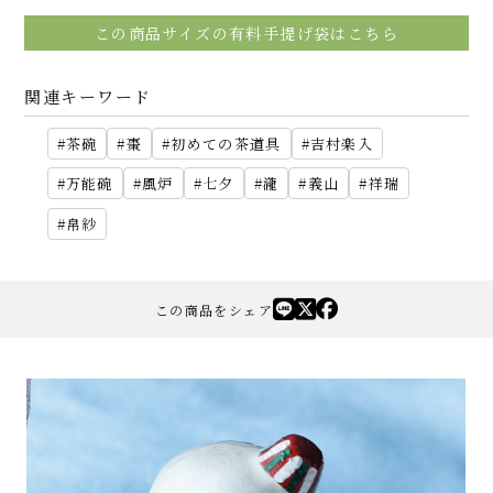
この商品サイズの有料手提げ袋はこちら
関連キーワード
茶碗
棗
初めての茶道具
吉村楽入
万能碗
風炉
七夕
瀧
義山
祥瑞
帛紗
この商品をシェア