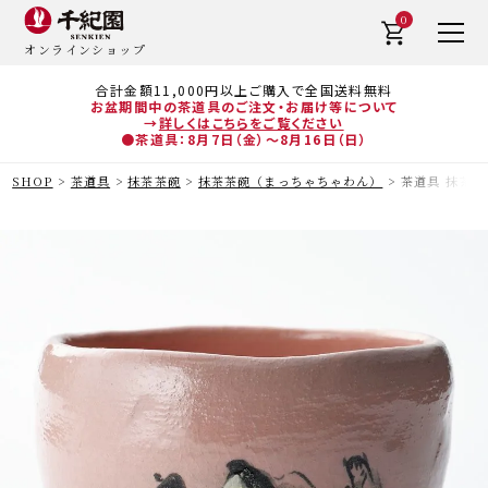
0
オンラインショップ
合計金額11,000円以上ご購入で全国送料無料
お盆期間中の茶道具のご注文・お届け等について
→
詳しくはこちらをご覧ください
●茶道具：8月7日（金）～8月16日（日）
SHOP
茶道具
抹茶茶碗
抹茶茶碗（まっちゃちゃわん）
茶道具 抹茶茶