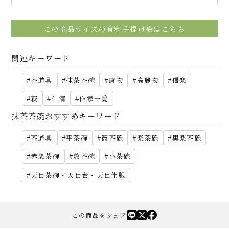
この商品サイズの有料手提げ袋はこちら
関連キーワード
茶道具
抹茶茶碗
唐物
高麗物
信楽
萩
仁清
作家一覧
抹茶茶碗おすすめキーワード
茶道具
平茶碗
筒茶碗
楽茶碗
黒楽茶碗
赤楽茶碗
数茶碗
小茶碗
天目茶碗・天目台・天目仕服
この商品をシェア