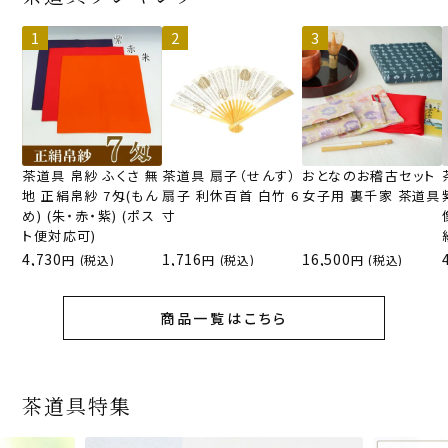
茶道具 帛紗 ふくさ 無
茶道具 扇子（せんす）
おとなのお稽古セット
地 正絹帛紗 7匁(もん
扇子 利休百首 白竹 6
女子用 裏千家 茶道具
め) (朱・赤・紫) (ポス
寸
ト便対応可)
4,730
1,716
16,500
(税込)
(税込)
(税込)
商品一覧はこちら
茶道具特集