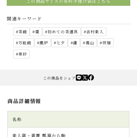
この商品サイズの有料手提げ袋はこちら
関連キーワード
茶碗
棗
初めての茶道具
吉村楽入
万能碗
風炉
七夕
瀧
義山
祥瑞
帛紗
この商品をシェア
商品詳細情報
名称
楽入窯・蓋置 瓢箪から駒