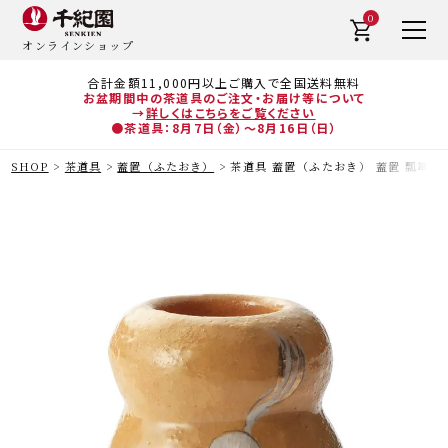
0
オンラインショップ
合計金額11,000円以上ご購入で全国送料無料
お盆期間中の茶道具のご注文・お届け等について
→
詳しくはこちらをご覧ください
●茶道具：8月7日（金）～8月16日（日）
SHOP
茶道具
蓋置（ふたおき）
茶道具 蓋置（ふたおき） 蓋置 瓢箪か