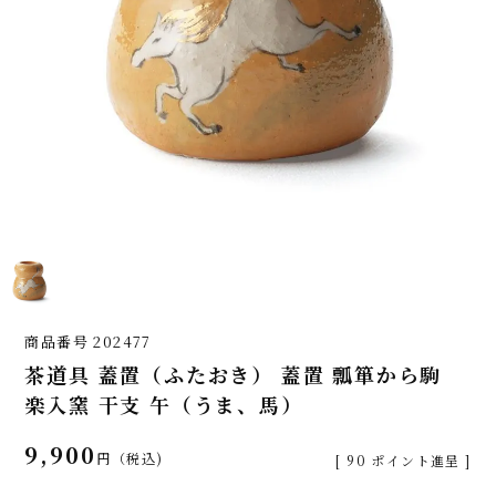
商品番号
202477
茶道具 蓋置（ふたおき） 蓋置 瓢箪から駒
楽入窯 干支 午（うま、馬）
9,900
税込
[
90
ポイント進呈 ]