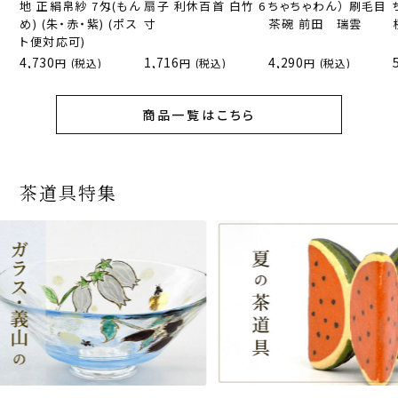
地 正絹帛紗 7匁(もん
扇子 利休百首 白竹 6
ちゃちゃわん） 刷毛目
め) (朱・赤・紫) (ポス
寸
茶碗 前田 瑞雲
ト便対応可)
4,730
1,716
4,290
(税込)
(税込)
(税込)
商品一覧はこちら
茶道具特集