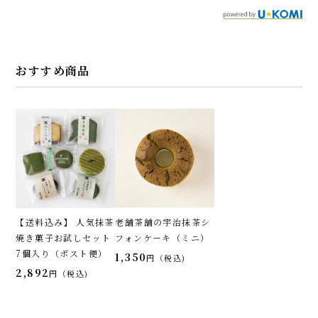
おすすめ商品
【送料込み】 人気抹茶
老舗茶舗の宇治抹茶シ
焼き菓子お試しセット
フォンケーキ（ミニ）
7個入り（ポスト便）
1,350
税込
2,892
税込