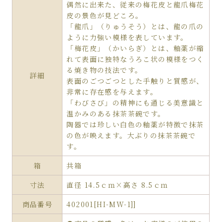
偶然に出来た、従来の梅花皮と龍爪梅花
皮の景色が見どころ。
「龍爪」（りゅうそう）とは、龍の爪の
ように力強い模様を表しています。
「梅花皮」（かいらぎ）とは、釉薬が縮
れて表面に独特なうろこ状の模様をつく
る焼き物の技法です。
詳細
表面のごつごつとした手触りと質感が、
非常に存在感を与えます。
「わびさび」の精神にも通じる美意識と
温かみのある抹茶茶碗です。
陶器では珍しい白色の釉薬が特徴で抹茶
の色が映えます。大ぶりの抹茶茶碗で
す。
箱
共箱
寸法
直径 14.5ｃｍ×高さ 8.5ｃｍ
商品番号
402001[HI-MW-1]]