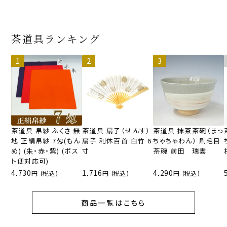
茶道具ランキング
茶道具 帛紗 ふくさ 無
茶道具 扇子（せんす）
茶道具 抹茶茶碗（まっ
地 正絹帛紗 7匁(もん
扇子 利休百首 白竹 6
ちゃちゃわん） 刷毛目
め) (朱・赤・紫) (ポス
寸
茶碗 前田 瑞雲
ト便対応可)
4,730
1,716
4,290
(税込)
(税込)
(税込)
商品一覧はこちら