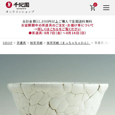
0
オンラインショップ
合計金額11,000円以上ご購入で全国送料無料
お盆期間中の茶道具のご注文・お届け等について
→
詳しくはこちらをご覧ください
●茶道具：8月7日（金）～8月16日（日）
SHOP
茶道具
抹茶茶碗
抹茶茶碗（まっちゃちゃわん）
茶道具 抹茶茶