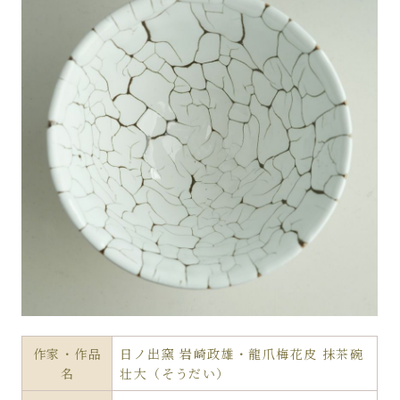
作家・作品
日ノ出窯 岩崎政雄・龍爪梅花皮 抹茶碗
名
壮大（そうだい）