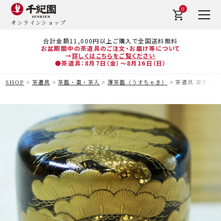
0
オンラインショップ
合計金額11,000円以上ご購入で全国送料無料
お盆期間中の茶道具のご注文・お届け等について
→
詳しくはこちらをご覧ください
●茶道具：8月7日（金）～8月16日（日）
SHOP
茶道具
茶器・棗・茶入
薄茶器（うすちゃき）
茶道具 棗老松図蒔