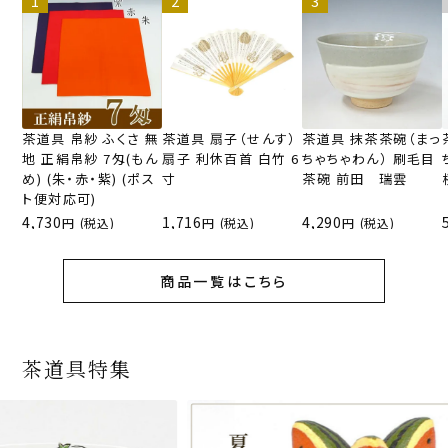
茶道具 帛紗 ふくさ 無
茶道具 扇子（せんす）
茶道具 抹茶茶碗（まっ
地 正絹帛紗 7匁(もん
扇子 利休百首 白竹 6
ちゃちゃわん） 刷毛目
め) (朱・赤・紫) (ポス
寸
茶碗 前田 瑞雲
ト便対応可)
4,730
1,716
4,290
(税込)
(税込)
(税込)
商品一覧はこちら
茶道具特集