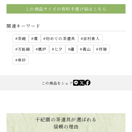
この商品サイズの有料手提げ袋はこちら
関連キーワード
茶碗
棗
初めての茶道具
吉村楽入
万能碗
風炉
七夕
瀧
義山
祥瑞
帛紗
この商品をシェア
千紀園の茶道具が選ばれる
信頼の理由