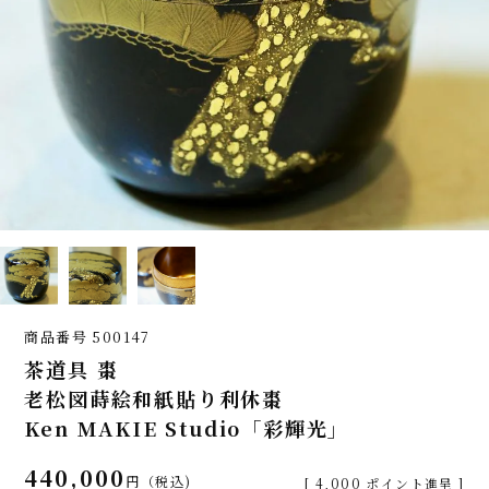
商品番号
500147
茶道具 棗
老松図蒔絵和紙貼り利休棗
Ken MAKIE Studio「彩輝光」
440,000
税込
[
4,000
ポイント進呈 ]