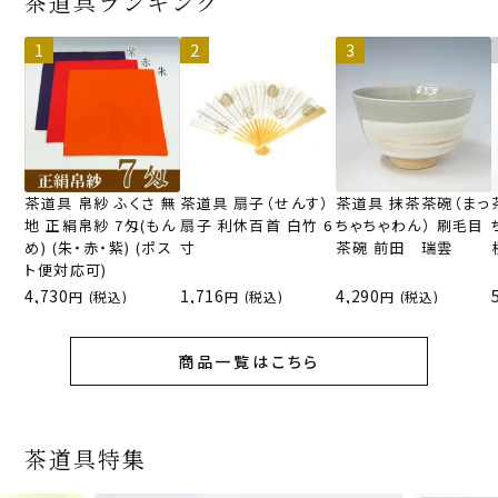
茶道具ランキング
茶道具 帛紗 ふくさ 無
茶道具 扇子（せんす）
茶道具 抹茶茶碗（まっ
地 正絹帛紗 7匁(もん
扇子 利休百首 白竹 6
ちゃちゃわん） 刷毛目
め) (朱・赤・紫) (ポス
寸
茶碗 前田 瑞雲
ト便対応可)
4,730
1,716
4,290
(税込)
(税込)
(税込)
商品一覧はこちら
茶道具特集