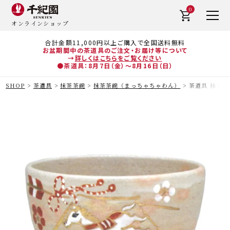
0
オンラインショップ
合計金額11,000円以上ご購入で全国送料無料
お盆期間中の茶道具のご注文・お届け等について
→
詳しくはこちらをご覧ください
●茶道具：8月7日（金）～8月16日（日）
SHOP
茶道具
抹茶茶碗
抹茶茶碗（まっちゃちゃわん）
茶道具 抹茶茶