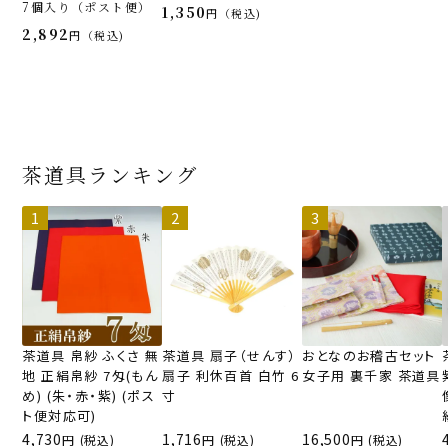
7個入り（ポスト便）
1,350
税込
2,892
税込
茶道具ランキング
茶道具 帛紗 ふくさ 無
茶道具 扇子（せんす）
おとなのお稽古セット
地 正絹帛紗 7匁(もん
扇子 利休百首 白竹 6
女子用 裏千家 茶道具
め) (朱・赤・紫) (ポス
寸
ト便対応可)
4,730
1,716
16,500
(税込)
(税込)
(税込)