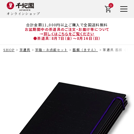
0
オンラインショップ
合計金額11,000円以上ご購入で全国送料無料
お盆期間中の茶道具のご注文・お届け等について
→
詳しくはこちらをご覧ください
●茶道具：8月7日（金）～8月16日（日）
SHOP
茶道具
茶箱・お点前セット
器据（きすえ）
茶道具 器据（きす