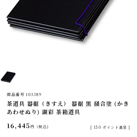
商品番号
103389
茶道具 器据（きすえ） 器据 黒 掻合塗 (かき
あわせぬり) 湖彩 茶箱道具
16,445
税込
[
150
ポイント進呈 ]