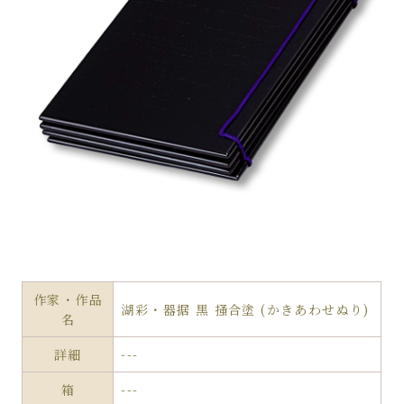
作家・作品
湖彩・器据 黒 掻合塗 (かきあわせぬり)
名
詳細
---
箱
---