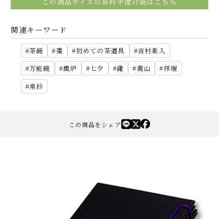
この商品サイズの有料手提げ袋はこちら
関連キーワード
茶碗
棗
初めての茶道具
吉村楽入
万能碗
風炉
七夕
瀧
義山
祥瑞
帛紗
この商品をシェア