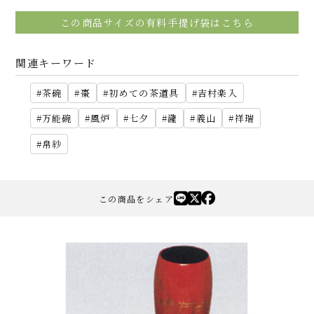
この商品サイズの有料手提げ袋はこちら
関連キーワード
茶碗
棗
初めての茶道具
吉村楽入
万能碗
風炉
七夕
瀧
義山
祥瑞
帛紗
この商品をシェア