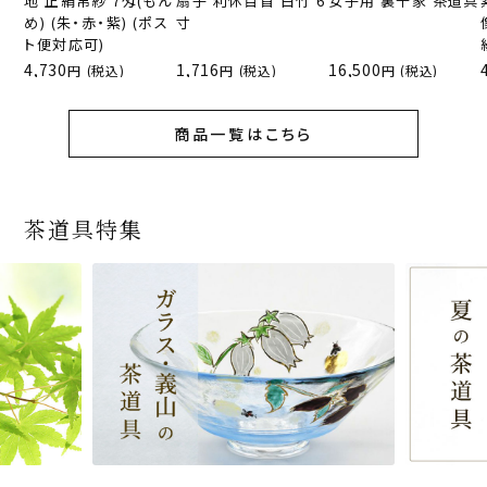
地 正絹帛紗 7匁(もん
扇子 利休百首 白竹 6
女子用 裏千家 茶道具
め) (朱・赤・紫) (ポス
寸
ト便対応可)
4,730
1,716
16,500
(税込)
(税込)
(税込)
商品一覧はこちら
茶道具特集