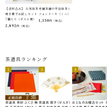
【送料込み】 人気抹茶
老舗茶舗の宇治抹茶シ
焼き菓子お試しセット
フォンケーキ（ミニ）
7個入り（ポスト便）
1,350
税込
2,892
税込
茶道具ランキング
茶道具 帛紗 ふくさ 無
茶道具 扇子（せんす）
おとなのお稽古セット