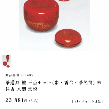
商品番号
103405
茶道具 塗 三点セット(棗・香合・茶筅筒) 朱
住吉 木製 宗悦
23,881
税込
[
217
ポイント進呈 ]