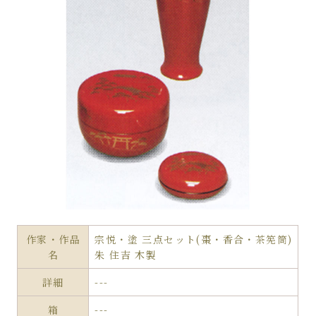
作家・作品
宗悦・塗 三点セット(棗・香合・茶筅筒)
名
朱 住吉 木製
詳細
---
箱
---