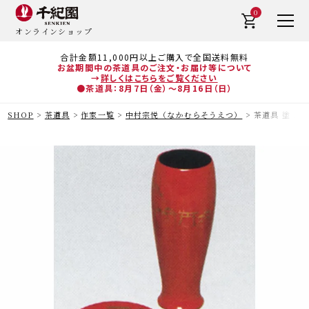
0
オンラインショップ
合計金額11,000円以上ご購入で全国送料無料
お盆期間中の茶道具のご注文・お届け等について
→
詳しくはこちらをご覧ください
●茶道具：8月7日（金）～8月16日（日）
SHOP
茶道具
作家一覧
中村宗悦（なかむらそうえつ）
茶道具 塗 三