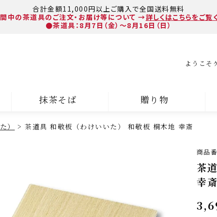
合計金額11,000円以上ご購入で全国送料無料
間中の茶道具のご注文・お届け等について
→
詳しくはこちらをご覧
●茶道具：8月7日（金）～8月16日（日）
ようこそ
抹茶そば
贈り物
た）
茶道具 和敬板（わけいいた） 和敬板 桐木地 幸斎
商品
茶道
幸
3,6