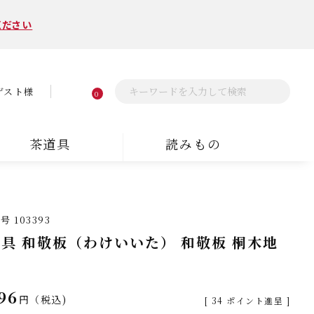
ください
ゲスト様
0
茶道具
読みもの
番号
103393
具 和敬板（わけいいた） 和敬板 桐木地
斎
96
税込
[
34
ポイント進呈 ]