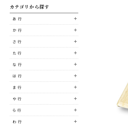
カテゴリから探す
あ 行
か 行
さ 行
た 行
な 行
は 行
ま 行
や 行
ら 行
わ 行