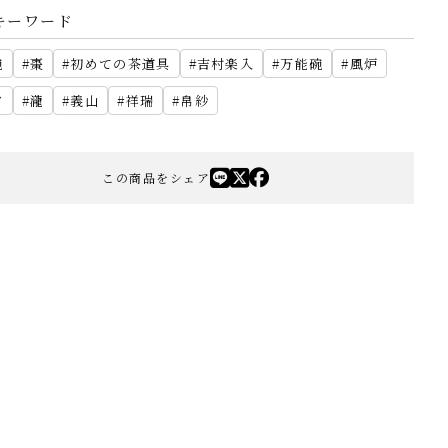
キーワード
碗
棗
初めての茶道具
吉村楽入
万能碗
風炉
夕
瀧
義山
祥瑞
帛紗
この商品をシェア