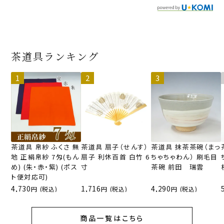
茶道具ランキング
茶道具 帛紗 ふくさ 無
茶道具 扇子（せんす）
茶道具 抹茶茶碗（まっ
地 正絹帛紗 7匁(もん
扇子 利休百首 白竹 6
ちゃちゃわん） 刷毛目
め) (朱・赤・紫) (ポス
寸
茶碗 前田 瑞雲
ト便対応可)
4,730
1,716
4,290
(税込)
(税込)
(税込)
商品一覧はこちら