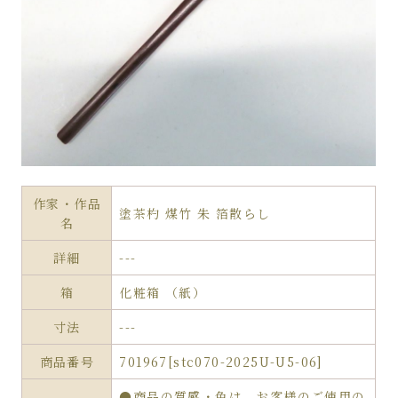
作家・作品
塗茶杓 煤竹 朱 箔散らし
名
詳細
---
箱
化粧箱 （紙）
寸法
---
商品番号
701967[stc070-2025U-U5-06]
●商品の質感・色は、お客様のご使用の