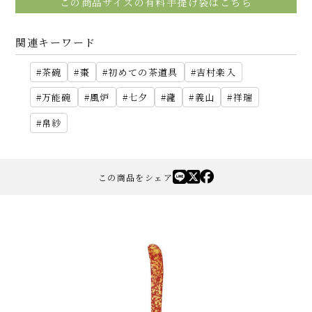
この商品サイズの有料手提げ袋はこちら
関連キーワード
茶碗
棗
初めての茶道具
吉村楽入
万能碗
風炉
七夕
瀧
義山
祥瑞
帛紗
この商品をシェア