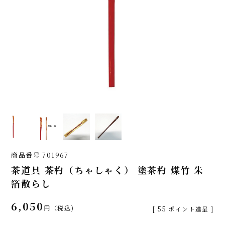
商品番号
701967
茶道具 茶杓（ちゃしゃく） 塗茶杓 煤竹 朱
箔散らし
6,050
税込
[
55
ポイント進呈 ]