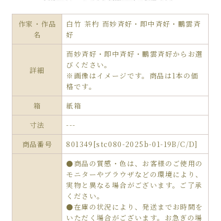
作家・作品
白竹 茶杓 而妙斉好・即中斉好・鵬雲斉
名
好
而妙斉好・即中斉好・鵬雲斉好からお選
びください。
詳細
※画像はイメージです。商品は1本の価
格です。
箱
紙箱
寸法
---
商品番号
801349[stc080-2025b-01-19B/C/D]
●商品の質感・色は、お客様のご使用の
モニターやブラウザなどの環境により、
実物と異なる場合がございます。ご了承
ください。
●在庫の状況により、発送までお時間を
いただく場合がございます。お急ぎの場