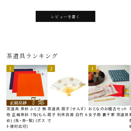
レビューを書く
茶道具ランキング
茶道具 帛紗 ふくさ 無
茶道具 扇子（せんす）
おとなのお稽古セット
地 正絹帛紗 7匁(もん
扇子 利休百首 白竹 6
女子用 裏千家 茶道具
め) (朱・赤・紫) (ポス
寸
ト便対応可)