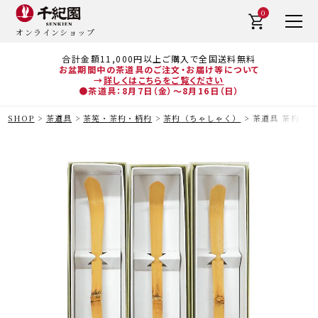
0
オンラインショップ
合計金額11,000円以上ご購入で全国送料無料
お盆期間中の茶道具のご注文・お届け等について
→
詳しくはこちらをご覧ください
●茶道具：8月7日（金）～8月16日（日）
SHOP
茶道具
茶筅・茶杓・柄杓
茶杓（ちゃしゃく）
茶道具 茶杓（