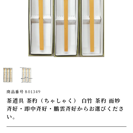
商品番号
801349
茶道具 茶杓（ちゃしゃく） 白竹 茶杓 而妙
斉好・即中斉好・鵬雲斉好からお選びくださ
い。