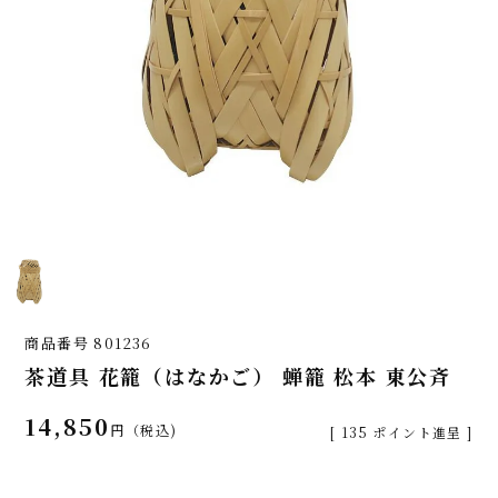
商品番号
801236
茶道具 花籠（はなかご） 蝉籠 松本 東公斉
14,850
税込
[
135
ポイント進呈 ]