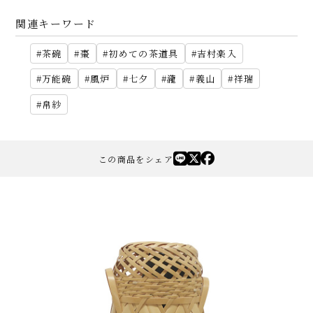
関連キーワード
茶碗
棗
初めての茶道具
吉村楽入
万能碗
風炉
七夕
瀧
義山
祥瑞
帛紗
この商品をシェア