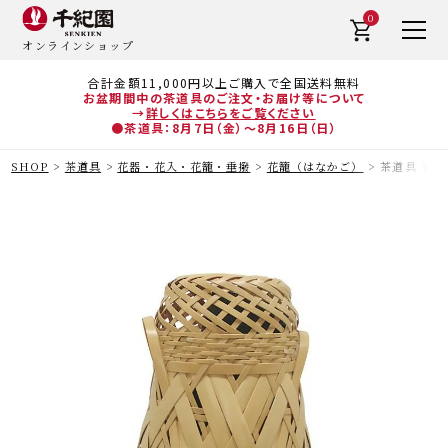
0
オンラインショップ
合計金額11,000円以上ご購入で全国送料無料
お盆期間中の茶道具のご注文・お届け等について
→
詳しくはこちらをご覧ください
●茶道具：8月7日（金）～8月16日（日）
SHOP
茶道具
花器・花入・花籠・垂撥
花籠（はなかご）
茶道具 花籠