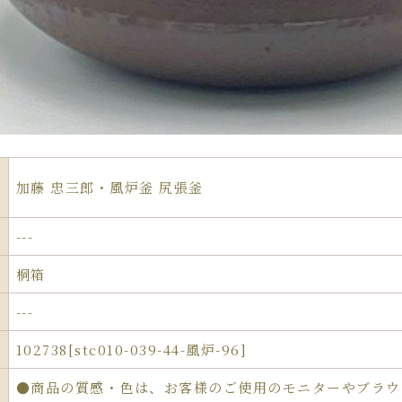
加藤 忠三郎・風炉釜 尻張釜
---
桐箱
---
102738[stc010-039-44-風炉-96]
●商品の質感・色は、お客様のご使用のモニターやブラウ