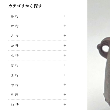
カテゴリから探す
あ 行
か 行
さ 行
た 行
な 行
は 行
ま 行
や 行
ら 行
わ 行