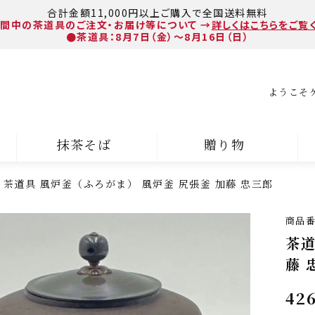
合計金額11,000円以上ご購入で全国送料無料
間中の茶道具のご注文・お届け等について
→
詳しくはこちらをご覧
●茶道具：8月7日（金）～8月16日（日）
ようこそ
抹茶そば
贈り物
茶道具 風炉釜（ふろがま） 風炉釜 尻張釜 加藤 忠三郎
商品
茶道
藤 
426