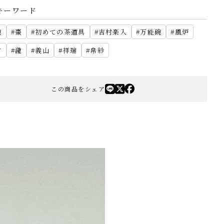
キーワード
碗
棗
初めての茶道具
吉村楽入
万能碗
風炉
夕
瀧
義山
祥瑞
帛紗
この商品をシェア