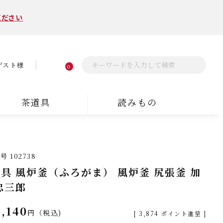
ください
ゲスト様
0
茶道具
読みもの
番号
102738
具 風炉釜（ふろがま） 風炉釜 尻張釜 加
忠三郎
,140
税込
[
3,874
ポイント進呈 ]