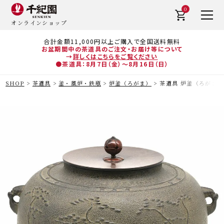
0
オンラインショップ
合計金額11,000円以上ご購入で全国送料無料
お盆期間中の茶道具のご注文・お届け等について
→
詳しくはこちらをご覧ください
●茶道具：8月7日（金）～8月16日（日）
SHOP
茶道具
釜・風炉・鉄瓶
炉釜（ろがま）
茶道具 炉釜（ろがま）