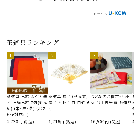
茶道具ランキング
茶道具 帛紗 ふくさ 無
茶道具 扇子（せんす）
おとなのお稽古セット
地 正絹帛紗 7匁(もん
扇子 利休百首 白竹 6
女子用 裏千家 茶道具
め) (朱・赤・紫) (ポス
寸
ト便対応可)
4,730
1,716
16,500
(税込)
(税込)
(税込)