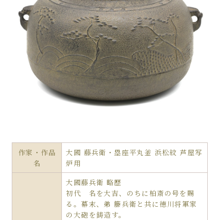
作家・作品
大國 藤兵衛・塁座平丸釜 浜松紋 芦屋写
名
炉用
大國藤兵衛 略歴
初代 名を大吉、のちに柏斎の号を賜
る。幕末、弟 籐兵衛と共に徳川将軍家
の大砲を鋳造す。