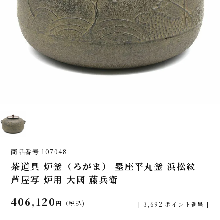
商品番号
107048
茶道具 炉釜（ろがま） 塁座平丸釜 浜松紋
芦屋写 炉用 大國 藤兵衛
406,120
税込
[
3,692
ポイント進呈 ]