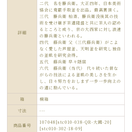
二代 名を籐兵衛。大正四年、日本美術
協会に鬼霰手取釜を出品。最高賞頂く。
三代 籐兵衛 柏斎、籐兵衛没後其の技
術を受け継ぎ茶道隆盛と共に茶人の認め
るところと成り、京の大西家に対し浪速
詳細
の籐兵衛といわれる。
四代 藤兵衛 父（三代藤兵衛）がこよ
なく愛した芦屋釜、天明釜を研究し独自
の釜肌を研究会得。
五代 藤兵衛 早々隠居
六代 藤兵衛（当代） 代々続いた昔な
がらの技法による釜肌の美しさを生か
し、日々努力をおしまず一歩一歩向上の
の道に励んでいる。
箱
桐箱
寸法
---
107048[stc010-038-QR-大國-20]
商品番号
[stc010-302-18-09]