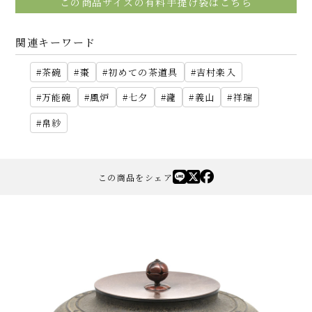
この商品サイズの有料手提げ袋はこちら
関連キーワード
茶碗
棗
初めての茶道具
吉村楽入
万能碗
風炉
七夕
瀧
義山
祥瑞
帛紗
この商品をシェア