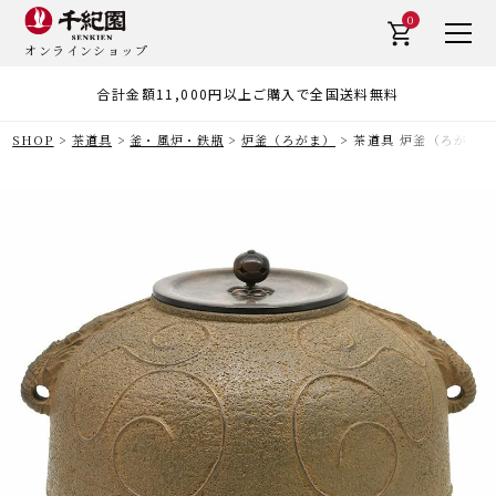
0
オンラインショップ
合計金額11,000円以上ご購入で全国送料無料
SHOP
茶道具
釜・風炉・鉄瓶
炉釜（ろがま）
茶道具 炉釜（ろがま）