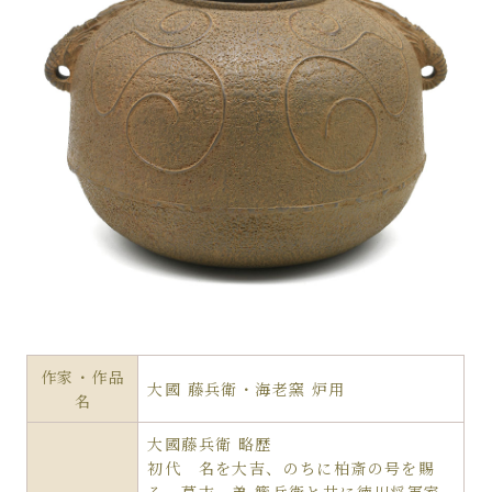
作家・作品
大國 藤兵衛・海老窯 炉用
名
大國藤兵衛 略歴
初代 名を大吉、のちに柏斎の号を賜