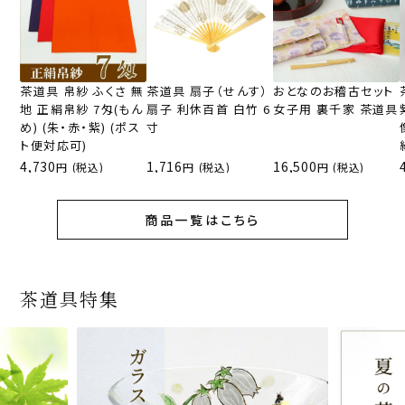
茶道具 帛紗 ふくさ 無
茶道具 扇子（せんす）
おとなのお稽古セット
地 正絹帛紗 7匁(もん
扇子 利休百首 白竹 6
女子用 裏千家 茶道具
め) (朱・赤・紫) (ポス
寸
ト便対応可)
4,730
1,716
16,500
(税込)
(税込)
(税込)
商品一覧はこちら
茶道具特集