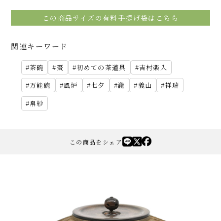
この商品サイズの有料手提げ袋はこちら
関連キーワード
茶碗
棗
初めての茶道具
吉村楽入
万能碗
風炉
七夕
瀧
義山
祥瑞
帛紗
この商品をシェア