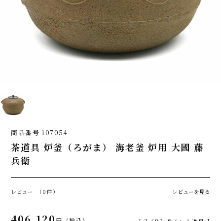
商品番号
107054
茶道具 炉釜（ろがま） 海老釜 炉用 大國 藤
兵衛
レビュー
（0件）
レビューを見る
406,120
税込