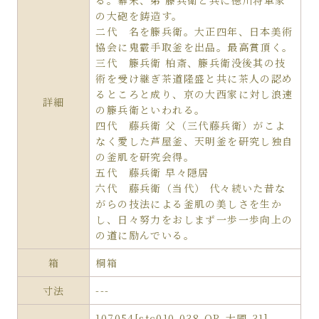
る。幕末、弟 籐兵衛と共に徳川将軍家
の大砲を鋳造す。
二代 名を籐兵衛。大正四年、日本美術
協会に鬼霰手取釜を出品。最高賞頂く。
三代 籐兵衛 柏斎、籐兵衛没後其の技
術を受け継ぎ茶道隆盛と共に茶人の認め
るところと成り、京の大西家に対し浪速
詳細
の籐兵衛といわれる。
四代 藤兵衛 父（三代藤兵衛）がこよ
なく愛した芦屋釜、天明釜を研究し独自
の釜肌を研究会得。
五代 藤兵衛 早々隠居
六代 藤兵衛（当代） 代々続いた昔な
がらの技法による釜肌の美しさを生か
し、日々努力をおしまず一歩一歩向上の
の道に励んでいる。
箱
桐箱
寸法
---
107054[stc010-038-QR-大國-31]