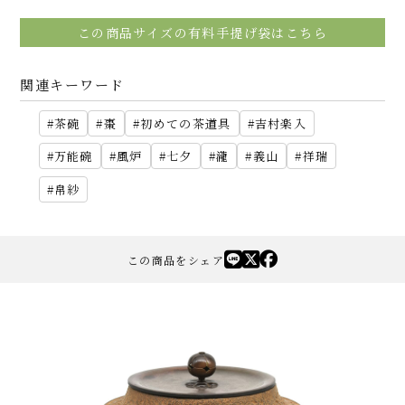
この商品サイズの有料手提げ袋はこちら
関連キーワード
茶碗
棗
初めての茶道具
吉村楽入
万能碗
風炉
七夕
瀧
義山
祥瑞
帛紗
この商品をシェア