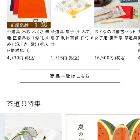
茶道具 帛紗 ふくさ 無
茶道具 扇子（せんす）
おとなのお稽古セット
地 正絹帛紗 7匁(もん
扇子 利休百首 白竹 6
女子用 裏千家 茶道具
め) (朱・赤・紫) (ポス
寸
ト便対応可)
4,730
1,716
16,500
(税込)
(税込)
(税込)
商品一覧はこちら
茶道具特集