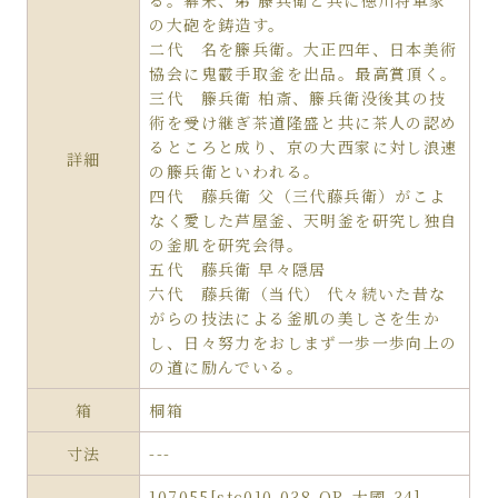
る。幕末、弟 籐兵衛と共に徳川将軍家
の大砲を鋳造す。
二代 名を籐兵衛。大正四年、日本美術
協会に鬼霰手取釜を出品。最高賞頂く。
三代 籐兵衛 柏斎、籐兵衛没後其の技
術を受け継ぎ茶道隆盛と共に茶人の認め
るところと成り、京の大西家に対し浪速
詳細
の籐兵衛といわれる。
四代 藤兵衛 父（三代藤兵衛）がこよ
なく愛した芦屋釜、天明釜を研究し独自
の釜肌を研究会得。
五代 藤兵衛 早々隠居
六代 藤兵衛（当代） 代々続いた昔な
がらの技法による釜肌の美しさを生か
し、日々努力をおしまず一歩一歩向上の
の道に励んでいる。
箱
桐箱
寸法
---
107055[stc010-038-QR-大國-34]