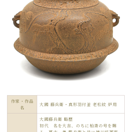
作家・作品
大國 藤兵衛・真形羽付釜 老松紋 炉用
名
大國藤兵衛 略歴
初代 名を大吉、のちに柏斎の号を賜