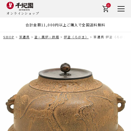
0
オンラインショップ
合計金額11,000円以上ご購入で全国送料無料
SHOP
茶道具
釜・風炉・鉄瓶
炉釜（ろがま）
茶道具 炉釜（ろがま）