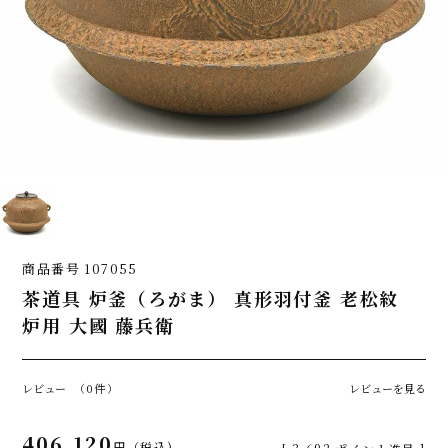
商品番号
107055
茶道具 炉釜（ろがま） 真形羽付釜 老松紋
炉用 大國 藤兵衛
レビュー
（0件）
レビューを見る
406,120
税込