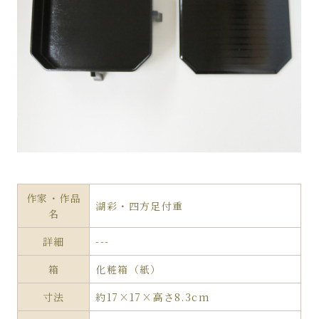
作家・作品
湖彩・四方足付重
名
詳細
---
箱
化粧箱（紙）
寸法
約17×17×高さ8.3cm