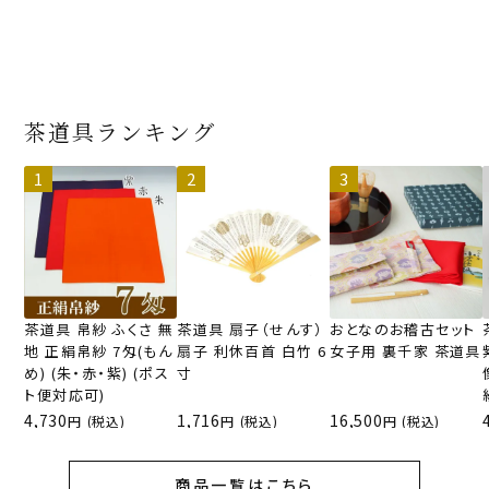
茶道具ランキング
茶道具 帛紗 ふくさ 無
茶道具 扇子（せんす）
おとなのお稽古セット
地 正絹帛紗 7匁(もん
扇子 利休百首 白竹 6
女子用 裏千家 茶道具
め) (朱・赤・紫) (ポス
寸
ト便対応可)
4,730
1,716
16,500
(税込)
(税込)
(税込)
商品一覧はこちら