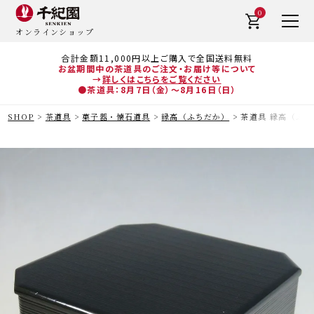
0
オンラインショップ
合計金額11,000円以上ご購入で全国送料無料
お盆期間中の茶道具のご注文・お届け等について
→
詳しくはこちらをご覧ください
●茶道具：8月7日（金）～8月16日（日）
SHOP
茶道具
菓子器・懐石道具
縁高（ふちだか）
茶道具 縁高（ふち