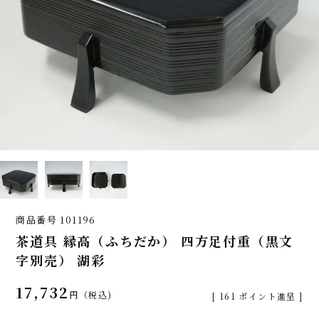
商品番号
101196
茶道具 縁高（ふちだか） 四方足付重（黒文
字別売） 湖彩
17,732
税込
[
161
ポイント進呈 ]