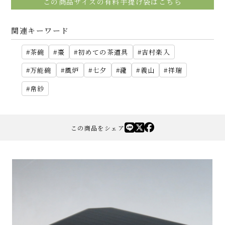
この商品サイズの有料手提げ袋はこちら
関連キーワード
茶碗
棗
初めての茶道具
吉村楽入
万能碗
風炉
七夕
瀧
義山
祥瑞
帛紗
この商品をシェア