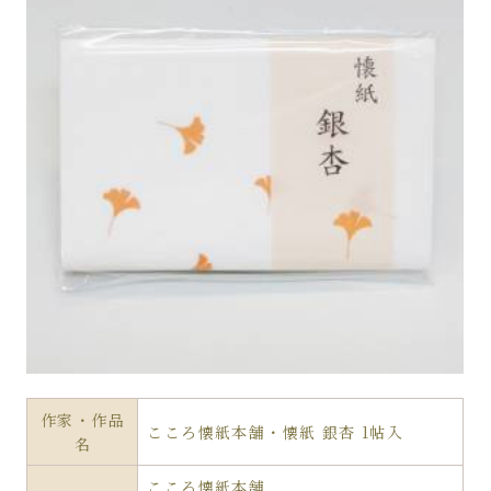
作家・作品
こころ懐紙本舗・懐紙 銀杏 1帖入
名
こころ懐紙本舗