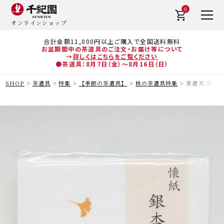
0
オンラインショップ
合計金額11,000円以上ご購入で全国送料無料
お盆期間中の茶道具のご注文・お届け等について
→
詳しくはこちらをご覧ください
●茶道具：8月7日（金）～8月16日（日）
SHOP
茶道具
特集
【季節の茶道具】
秋の茶道具特集
茶道具 懐紙（