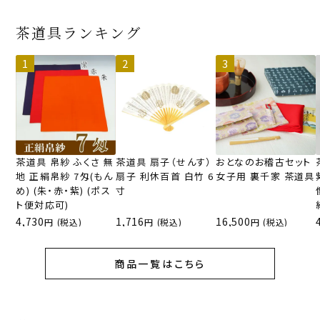
茶道具ランキング
茶道具 帛紗 ふくさ 無
茶道具 扇子（せんす）
おとなのお稽古セット
地 正絹帛紗 7匁(もん
扇子 利休百首 白竹 6
女子用 裏千家 茶道具
め) (朱・赤・紫) (ポス
寸
ト便対応可)
4,730
1,716
16,500
(税込)
(税込)
(税込)
商品一覧はこちら