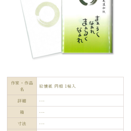
作家・作品
絵懐紙 円相 1帖入
名
詳細
---
箱
---
寸法
---