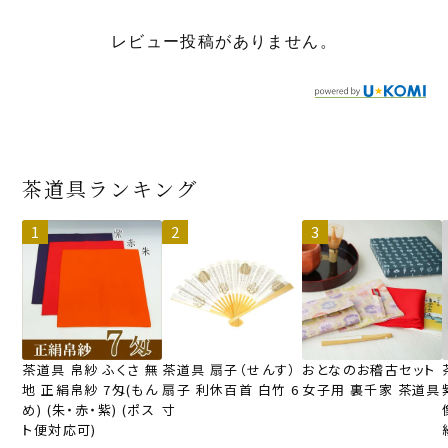
レビュー投稿がありません。
茶道具ランキング
茶道具 帛紗 ふくさ 無
茶道具 扇子（せんす）
おとなのお稽古セット
地 正絹帛紗 7匁(もん
扇子 利休百首 白竹 6
女子用 裏千家 茶道具
め) (朱・赤・紫) (ポス
寸
ト便対応可)