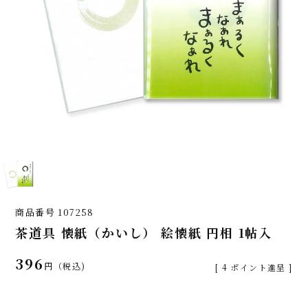
商品番号
107258
茶道具 懐紙（かいし） 絵懐紙 円相 1帖入
396
税込
[
4
ポイント進呈 ]