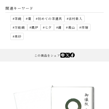
関連キーワード
茶碗
棗
初めての茶道具
吉村楽入
万能碗
風炉
七夕
瀧
義山
祥瑞
帛紗
この商品をシェア