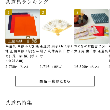
茶道具ランキング
茶道具 帛紗 ふくさ 無
茶道具 扇子（せんす）
おとなのお稽古セット
地 正絹帛紗 7匁(もん
扇子 利休百首 白竹 6
女子用 裏千家 茶道具
め) (朱・赤・紫) (ポス
寸
ト便対応可)
4,730
1,716
16,500
(税込)
(税込)
(税込)
商品一覧はこちら
茶道具特集