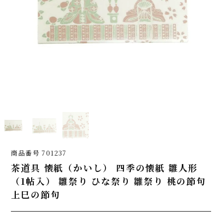
商品番号
701237
茶道具 懐紙（かいし） 四季の懐紙 雛人形
（1帖入） 雛祭り ひな祭り 雛祭り 桃の節句
上巳の節句