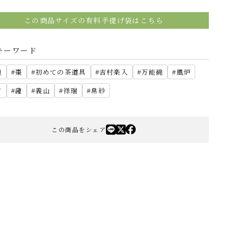
この商品サイズの有料手提げ袋はこちら
キーワード
碗
棗
初めての茶道具
吉村楽入
万能碗
風炉
夕
瀧
義山
祥瑞
帛紗
この商品をシェア