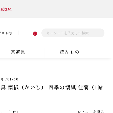
ください
ゲスト様
0
茶道具
読みもの
番号
701760
具 懐紙（かいし） 四季の懐紙 佳菊（1帖
）
ュー
レビューを見る
（0件）