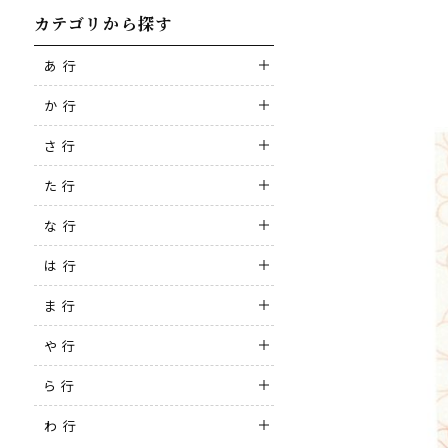
カテゴリから探す
あ 行
か 行
さ 行
た 行
な 行
は 行
ま 行
や 行
ら 行
わ 行