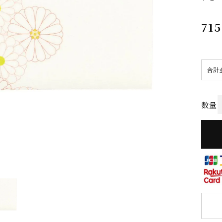
715
合計