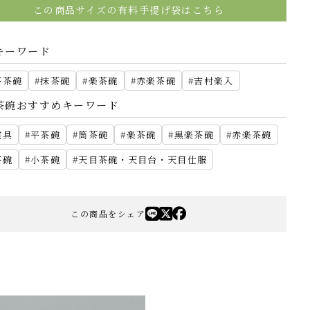
この商品サイズの有料手提げ袋はこちら
キーワード
茶茶碗
抹茶碗
楽茶碗
赤楽茶碗
吉村楽入
茶碗おすすめキーワード
道具
平茶碗
筒茶碗
楽茶碗
黒楽茶碗
赤楽茶碗
茶碗
小茶碗
天目茶碗・天目台・天目仕服
この商品をシェア