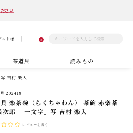
ください
ゲスト様
0
茶道具
読みもの
写 吉村 楽入
番号
202418
具 楽茶碗（らくちゃわん） 茶碗 赤楽茶
長次郎 「一文字」写 吉村 楽入
レビューを書く