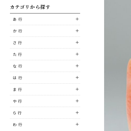
カテゴリから探す
あ 行
か 行
さ 行
た 行
な 行
は 行
ま 行
や 行
ら 行
わ 行