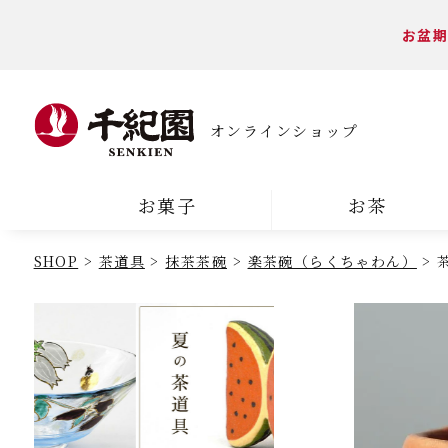
お盆期
オンラインショップ
お菓子
お茶
SHOP
茶道具
抹茶茶碗
楽茶碗（らくちゃわん）