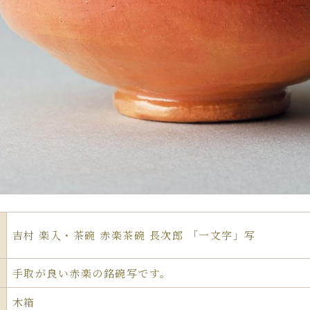
吉村 楽入・茶碗 赤楽茶碗 長次郎 「一文字」写
手取が良い赤楽の銘碗写です。
木箱